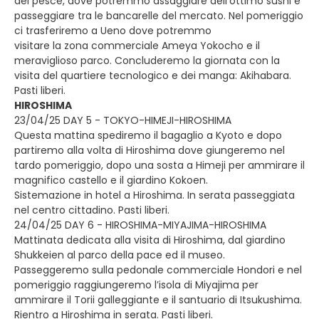
del pesce, dove potremmo assaggiare dell’ottimo sushi e
passeggiare tra le bancarelle del mercato. Nel pomeriggio
ci trasferiremo a Ueno dove potremmo
visitare la zona commerciale Ameya Yokocho e il
meraviglioso parco. Concluderemo la giornata con la
visita del quartiere tecnologico e dei manga: Akihabara.
Pasti liberi.
HIROSHIMA
23/04/25 DAY 5 - TOKYO-HIMEJI-HIROSHIMA
Questa mattina spediremo il bagaglio a Kyoto e dopo
partiremo alla volta di Hiroshima dove giungeremo nel
tardo pomeriggio, dopo una sosta a Himeji per ammirare il
magnifico castello e il giardino Kokoen.
Sistemazione in hotel a Hiroshima. In serata passeggiata
nel centro cittadino. Pasti liberi.
24/04/25 DAY 6 - HIROSHIMA-MIYAJIMA-HIROSHIMA
Mattinata dedicata alla visita di Hiroshima, dal giardino
Shukkeien al parco della pace ed il museo.
Passeggeremo sulla pedonale commerciale Hondori e nel
pomeriggio raggiungeremo l’isola di Miyajima per
ammirare il Torii galleggiante e il santuario di Itsukushima.
Rientro a Hiroshima in serata. Pasti liberi.