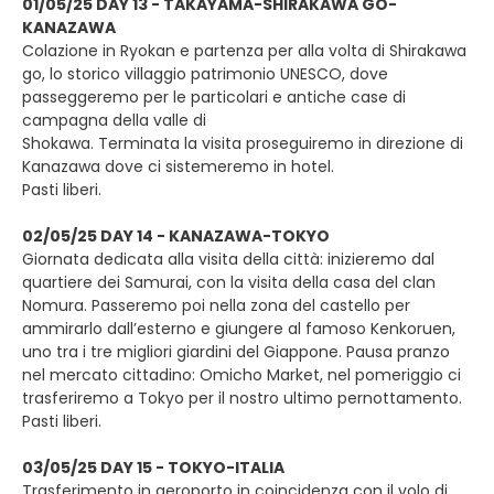
01/05/25 DAY 13 - TAKAYAMA-SHIRAKAWA GO-
KANAZAWA
Colazione in Ryokan e partenza per alla volta di Shirakawa
go, lo storico villaggio patrimonio UNESCO, dove
passeggeremo per le particolari e antiche case di
campagna della valle di
Shokawa. Terminata la visita proseguiremo in direzione di
Kanazawa dove ci sistemeremo in hotel.
Pasti liberi.
02/05/25 DAY 14 - KANAZAWA-TOKYO
Giornata dedicata alla visita della città: inizieremo dal
quartiere dei Samurai, con la visita della casa del clan
Nomura. Passeremo poi nella zona del castello per
ammirarlo dall’esterno e giungere al famoso Kenkoruen,
uno tra i tre migliori giardini del Giappone. Pausa pranzo
nel mercato cittadino: Omicho Market, nel pomeriggio ci
trasferiremo a Tokyo per il nostro ultimo pernottamento.
Pasti liberi.
03/05/25 DAY 15 - TOKYO-ITALIA
Trasferimento in aeroporto in coincidenza con il volo di