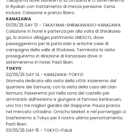
Takayama dove visiteremo la cittadina e ci sistemeremo
in Ryokan con trattamento di mezza pensione. Cena
inclusa. Colazione e pranzo libero.
KANAZAWA
01/05/25 DAY 13 - TAKAYAMA-SHIRAKAWAGO-KANAZAWA
Colazione in hotel e partenza per alla volta di Shirakawa
go, lo storico villaggio patrimonio UNESCO, dove
passeggeremo per le particolari e antiche case di
campagna della valle di Shokawa. Terminata la visita
proseguiremo in direzione di Kanazawa dove ci
sistemeremo in hotel. Pasti liberi.
TOKYO
02/05/25 DAY 14 - KANAZAWA-TOKYO
Giornata dedicata alla visita della città: inizieremo dal
quartiere dei Samurai, con la visita della casa del clan
Nomura. Passeremo poi nella zona del castello per
ammirarlo dall’esterno e giungere al famoso Kenkoruen,
uno tra i tre migliori giardini del Giappone. Pausa pranzo
nel mercato cittadino: Omicho Market e nel pomeriggio ci
trasferiremo a Tokyo per il nostro ultimo pernottamento.
Pasti liberi.
03/05/25 DAY 15 - TOKYO-ITALIA