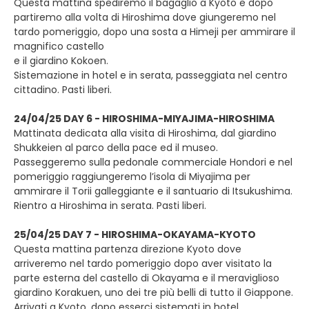
Questa mattina spediremo il bagaglio a Kyoto e dopo
partiremo alla volta di Hiroshima dove giungeremo nel
tardo pomeriggio, dopo una sosta a Himeji per ammirare il
magnifico castello
e il giardino Kokoen.
Sistemazione in hotel e in serata, passeggiata nel centro
cittadino. Pasti liberi.
24/04/25 DAY 6 - HIROSHIMA-MIYAJIMA-HIROSHIMA
Mattinata dedicata alla visita di Hiroshima, dal giardino
Shukkeien al parco della pace ed il museo.
Passeggeremo sulla pedonale commerciale Hondori e nel
pomeriggio raggiungeremo l’isola di Miyajima per
ammirare il Torii galleggiante e il santuario di Itsukushima.
Rientro a Hiroshima in serata. Pasti liberi.
25/04/25 DAY 7 - HIROSHIMA-OKAYAMA-KYOTO
Questa mattina partenza direzione Kyoto dove
arriveremo nel tardo pomeriggio dopo aver visitato la
parte esterna del castello di Okayama e il meraviglioso
giardino Korakuen, uno dei tre più belli di tutto il Giappone.
Arrivati a Kyoto, dopo esserci sistemati in hotel,