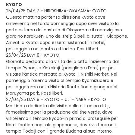
KYOTO
25/04/25 DAY 7 – HIROSHIMA-OKAYAMA-KYOTO
Questa mattina partenza direzione Kyoto dove
arriveremo nel tardo pomeriggio dopo aver visitato la
parte esterna del castello di Okayama e il meraviglioso
giardino Korakuen, uno dei tre più belli di tutto il Giappone.
Arrivati a Kyoto, dopo esserci sistemati in hotel,
passeggiata nel centro cittadino. Pasti liberi.
26/04/25 DAY 8 - KYOTO
Giornata dedicata alla visita della città. Inizieremo dal
tempio Ryoanji e Kinkakuji (padiglione d’oro) per poi
visitare l’antico mercato di Kyoto: il Nishiki Market. Nel
pomeriggio faremo visita al tempio Kyomizudera e
passeggeremo nella Historic Route fino a giungere al
Maruyama park. Pasti liberi.
27/04/25 DAY 9 – KYOTO – UJI – NARA - KYOTO
Mattinata dedicata alla visita della cittadina di Uji,
famosissima per la produzione del the verde, dove
visiteremo il tempio Byodo-in prima di proseguire per
Nara, l’antica capitale giapponese, dove visiteremo il
tempio Todaiji con il grande Buddha al suo interno,