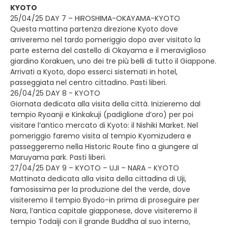
KYOTO
25/04/25 DAY 7 – HIROSHIMA-OKAYAMA-KYOTO
Questa mattina partenza direzione Kyoto dove
arriveremo nel tardo pomeriggio dopo aver visitato la
parte esterna del castello di Okayama e il meraviglioso
giardino Korakuen, uno dei tre più belli di tutto il Giappone.
Arrivati a Kyoto, dopo esserci sistemati in hotel,
passeggiata nel centro cittadino. Pasti liberi.
26/04/25 DAY 8 - KYOTO
Giornata dedicata alla visita della città. Inizieremo dal
tempio Ryoanji e Kinkakuji (padiglione d’oro) per poi
visitare l’antico mercato di Kyoto: il Nishiki Market. Nel
pomeriggio faremo visita al tempio Kyomizudera e
passeggeremo nella Historic Route fino a giungere al
Maruyama park. Pasti liberi.
27/04/25 DAY 9 – KYOTO – UJI – NARA - KYOTO
Mattinata dedicata alla visita della cittadina di Uji,
famosissima per la produzione del the verde, dove
visiteremo il tempio Byodo-in prima di proseguire per
Nara, l’antica capitale giapponese, dove visiteremo il
tempio Todaiji con il grande Buddha al suo interno,