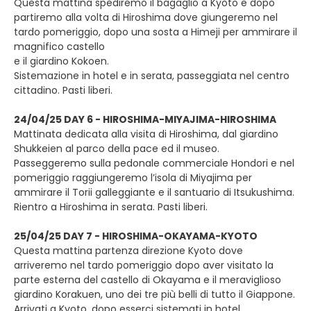
Questa mattina spediremo il bagaglio a Kyoto e dopo
partiremo alla volta di Hiroshima dove giungeremo nel
tardo pomeriggio, dopo una sosta a Himeji per ammirare il
magnifico castello
e il giardino Kokoen.
Sistemazione in hotel e in serata, passeggiata nel centro
cittadino. Pasti liberi.
24/04/25 DAY 6 - HIROSHIMA-MIYAJIMA-HIROSHIMA
Mattinata dedicata alla visita di Hiroshima, dal giardino
Shukkeien al parco della pace ed il museo.
Passeggeremo sulla pedonale commerciale Hondori e nel
pomeriggio raggiungeremo l’isola di Miyajima per
ammirare il Torii galleggiante e il santuario di Itsukushima.
Rientro a Hiroshima in serata. Pasti liberi.
25/04/25 DAY 7 - HIROSHIMA-OKAYAMA-KYOTO
Questa mattina partenza direzione Kyoto dove
arriveremo nel tardo pomeriggio dopo aver visitato la
parte esterna del castello di Okayama e il meraviglioso
giardino Korakuen, uno dei tre più belli di tutto il Giappone.
Arrivati a Kyoto, dopo esserci sistemati in hotel,