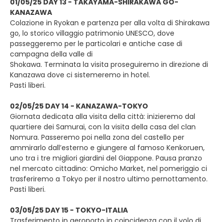
01/05/25 DAY 13 - TAKAYAMA-SHIRAKAWA GO-
KANAZAWA
Colazione in Ryokan e partenza per alla volta di Shirakawa
go, lo storico villaggio patrimonio UNESCO, dove
passeggeremo per le particolari e antiche case di
campagna della valle di
Shokawa. Terminata la visita proseguiremo in direzione di
Kanazawa dove ci sistemeremo in hotel.
Pasti liberi.
02/05/25 DAY 14 - KANAZAWA-TOKYO
Giornata dedicata alla visita della città: inizieremo dal
quartiere dei Samurai, con la visita della casa del clan
Nomura. Passeremo poi nella zona del castello per
ammirarlo dall’esterno e giungere al famoso Kenkoruen,
uno tra i tre migliori giardini del Giappone. Pausa pranzo
nel mercato cittadino: Omicho Market, nel pomeriggio ci
trasferiremo a Tokyo per il nostro ultimo pernottamento.
Pasti liberi.
03/05/25 DAY 15 - TOKYO-ITALIA
Trasferimento in aeroporto in coincidenza con il volo di