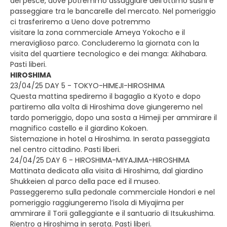
del pesce, dove potremmo assaggiare dell’ottimo sushi e
passeggiare tra le bancarelle del mercato. Nel pomeriggio
ci trasferiremo a Ueno dove potremmo
visitare la zona commerciale Ameya Yokocho e il
meraviglioso parco. Concluderemo la giornata con la
visita del quartiere tecnologico e dei manga: Akihabara.
Pasti liberi.
HIROSHIMA
23/04/25 DAY 5 - TOKYO-HIMEJI-HIROSHIMA
Questa mattina spediremo il bagaglio a Kyoto e dopo
partiremo alla volta di Hiroshima dove giungeremo nel
tardo pomeriggio, dopo una sosta a Himeji per ammirare il
magnifico castello e il giardino Kokoen.
Sistemazione in hotel a Hiroshima. In serata passeggiata
nel centro cittadino. Pasti liberi.
24/04/25 DAY 6 - HIROSHIMA-MIYAJIMA-HIROSHIMA
Mattinata dedicata alla visita di Hiroshima, dal giardino
Shukkeien al parco della pace ed il museo.
Passeggeremo sulla pedonale commerciale Hondori e nel
pomeriggio raggiungeremo l’isola di Miyajima per
ammirare il Torii galleggiante e il santuario di Itsukushima.
Rientro a Hiroshima in serata. Pasti liberi.