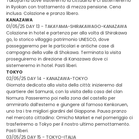
Takayama dove visiteremo la cittadina e ci sistemeremo
in Ryokan con trattamento di mezza pensione. Cena
inclusa. Colazione e pranzo libero.
KANAZAWA
01/05/25 DAY 13 - TAKAYAMA-SHIRAKAWAGO-KANAZAWA
Colazione in hotel e partenza per alla volta di Shirakawa
go, lo storico villaggio patrimonio UNESCO, dove
passeggeremo per le particolari e antiche case di
campagna della valle di Shokawa. Terminata la visita
proseguiremo in direzione di Kanazawa dove ci
sistemeremo in hotel. Pasti liberi.
TOKYO
02/05/25 DAY 14 - KANAZAWA-TOKYO
Giornata dedicata alla visita della città: inizieremo dal
quartiere dei Samurai, con la visita della casa del clan
Nomura. Passeremo poi nella zona del castello per
ammirarlo dall’esterno e giungere al famoso Kenkoruen,
uno tra i tre migliori giardini del Giappone. Pausa pranzo
nel mercato cittadino: Omicho Market e nel pomeriggio ci
trasferiremo a Tokyo per il nostro ultimo pernottamento.
Pasti liberi.
03/05/25 DAY 15 - TOKYO-ITALIA