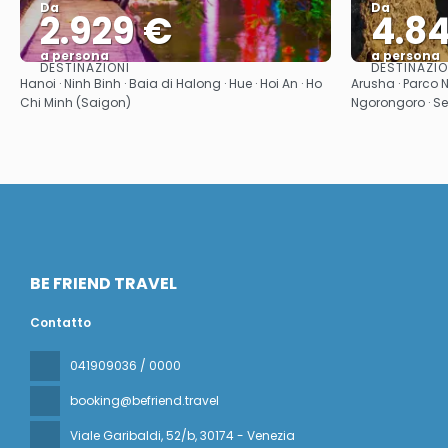
Da
Da
2.929 €
4.8
a persona
a persona
DESTINAZIONI
DESTINAZIO
Vedere
Hanoi · Ninh Binh · Baia di Halong · Hue · Hoi An · Ho
Arusha · Parco N
Chi Minh (Saigon)
Ngorongoro · Se
BE FRIEND TRAVEL
Contatto
041909036 / 0000
booking@befriend.travel
Viale Garibaldi, 52/b
, 30174 - Venezia