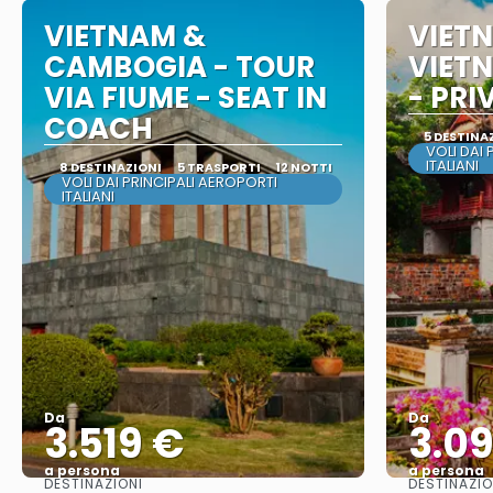
VIETNAM &
VIET
CAMBOGIA - TOUR
VIET
VIA FIUME - SEAT IN
- PRI
COACH
5 DESTINA
VOLI DAI 
ITALIANI
8 DESTINAZIONI
5 TRASPORTI
12 NOTTI
VOLI DAI PRINCIPALI AEROPORTI
ITALIANI
Da
Da
3.519 €
3.0
a persona
a persona
DESTINAZIONI
DESTINAZIO