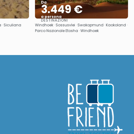
Da
3.449 €
a persona
DESTINAZIONI
Vedere
 · Siculiana
Windhoek · Sossusvlei · Swakopmund · Kaokoland ·
Parco Nazionale Etosha · Windhoek