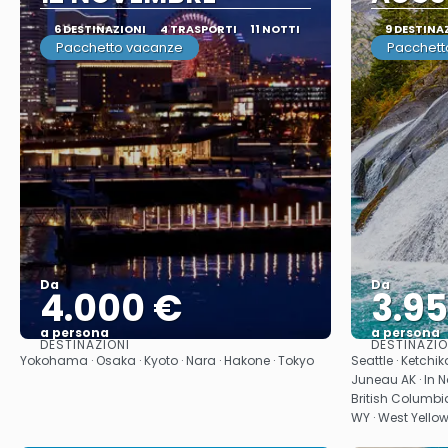
6 DESTINAZIONI
4 TRASPORTI
11 NOTTI
9 DESTINA
Pacchetto vacanze
Pacchett
Da
Da
4.000 €
3.9
a persona
a persona
DESTINAZIONI
DESTINAZIO
Vedere
Yokohama · Osaka · Kyoto · Nara · Hakone · Tokyo
Seattle · Ketchi
Juneau AK · In N
British Columbi
WY · West Yellow