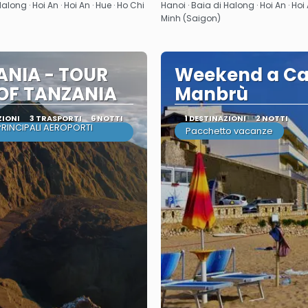
Vedere
Vedere
along · Hoi An · Hoi An · Hue · Ho Chi
Hanoi · Baia di Halong · Hoi An · Hoi 
Minh (Saigon)
ANIA - TOUR
Weekend a Ca
 OF TANZANIA
Manbrù
ZIONI
3 TRASPORTI
6 NOTTI
1 DESTINAZIONI
2 NOTTI
PRINCIPALI AEROPORTI
Pacchetto vacanze