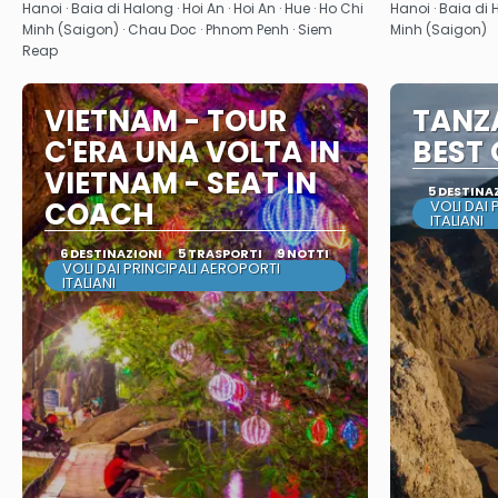
Vedere
Hanoi · Baia di Halong · Hoi An · Hoi An · Hue · Ho Chi
Hanoi · Baia di H
Minh (Saigon) · Chau Doc · Phnom Penh · Siem
Minh (Saigon)
Reap
VIETNAM - TOUR
TANZ
C'ERA UNA VOLTA IN
BEST
VIETNAM - SEAT IN
5 DESTINA
COACH
VOLI DAI 
ITALIANI
6 DESTINAZIONI
5 TRASPORTI
9 NOTTI
VOLI DAI PRINCIPALI AEROPORTI
ITALIANI