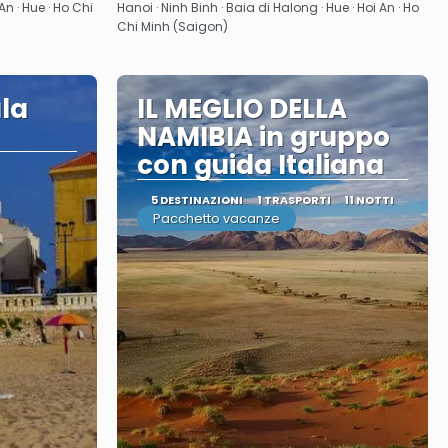
Vedere
An · Hue · Ho Chi
Hanoi · Ninh Binh · Baia di Halong · Hue · Hoi An · Ho
Chi Minh (Saigon)
la
IL MEGLIO DELLA
NAMIBIA in gruppo
con guida Italiana
5 DESTINAZIONI
1 TRASPORTI
11 NOTTI
Pacchetto vacanze