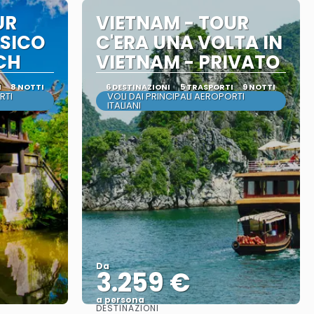
UR
VIETNAM - TOUR
SICO
C'ERA UNA VOLTA IN
ACH
VIETNAM - PRIVATO
I
8 NOTTI
6 DESTINAZIONI
5 TRASPORTI
9 NOTTI
RTI
VOLI DAI PRINCIPALI AEROPORTI
ITALIANI
Da
3.259 €
a persona
DESTINAZIONI