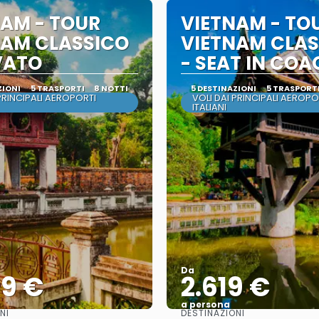
NAM - TOUR
VIETNAM - TO
NAM CLASSICO
VIETNAM CLAS
VATO
- SEAT IN CO
ZIONI
5 TRASPORTI
8 NOTTI
5 DESTINAZIONI
5 TRASPORT
PRINCIPALI AEROPORTI
VOLI DAI PRINCIPALI AEROPO
ITALIANI
Da
99 €
2.619 €
a persona
NI
DESTINAZIONI