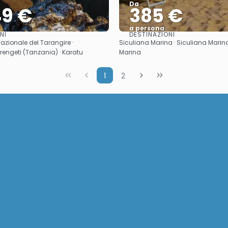
Da
49 €
385 €
a persona
NI
DESTINAZIONI
Vedere
Vedere
azionale del Tarangire ·
Siculiana Marina · Siculiana Marina
rengeti (Tanzania) · Karatu
Marina
1
2