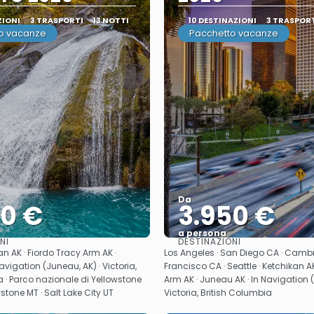
ZIONI
3 TRASPORTI
13 NOTTI
10 DESTINAZIONI
3 TRASPOR
o vacanze
Pacchetto vacanze
Da
50 €
3.950 €
a persona
NI
DESTINAZIONI
Vedere
Vedere
kan AK · Fiordo Tracy Arm AK ·
Los Angeles · San Diego CA · Cambr
avigation (Juneau, AK) · Victoria,
Francisco CA · Seattle · Ketchikan A
a · Parco nazionale di Yellowstone
Arm AK · Juneau AK · In Navigation (
stone MT · Salt Lake City UT
Victoria, British Columbia