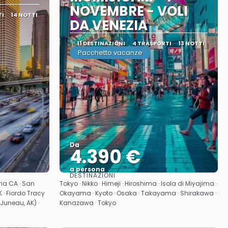
NOVEMBRE - VOLI
TI
14 NOTTI
DA VENEZIA
11 DESTINAZIONI
4 TRASPORTI
13 NOTTI
Pacchetto vacanze
Da
4.390 €
a persona
DESTINAZIONI
Vedere
ia CA · San
Tokyo · Nikko · Himeji · Hiroshima · Isola di Miyajima ·
K · Fiordo Tracy
Okayama · Kyoto · Osaka · Takayama · Shirakawa ·
Juneau, AK) ·
Kanazawa · Tokyo