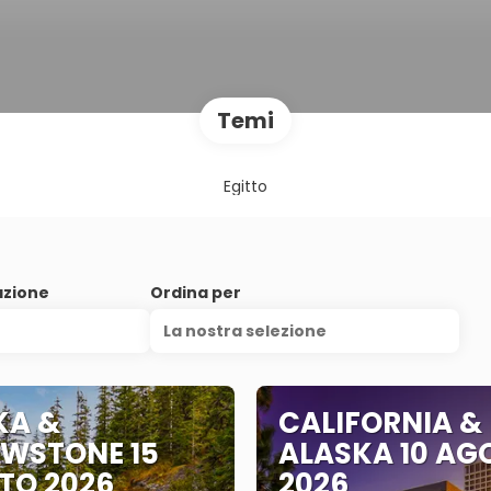
Temi
Egitto
azione
Ordina per
La nostra selezione
KA &
CALIFORNIA &
OWSTONE 15
ALASKA 10 AG
TO 2026
2026