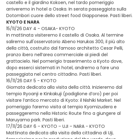
castello e il giardino Kokoen, nel tardo pomeriggio
arriveremo in hotel a Osaka. In serata passeggiata sulla
Dotombori cuore dello street food Giapponese. Pasti liberi.
KYOTO E NARA
15/11/26 DAY 4 - OSAKA- KYOTO
In mattinata visiteremo il castello di Osaka. Al termine
saliremo sull'osservatorio Abeno Harukas 300, il più alto
della città, costruito dal famoso architetto Cesar Pelli,
pranzo ibero nell’area commerciale ai piedi del
grattacielo. Nel pomerigio traserimento a Kyoto dove,
dopo esserci sistemati in hotel, andremo a fare una
passeggiata nel centro cittadino. Pasti liberi.
16/11/26 DAY 5 - KYOTO
Giornata dedicata alla visita della città. Inizieremo dal
tempio Ryoanji e Kinkakuji (padiglione d’oro) per poi
visitare l’antico mercato di Kyoto: il Nishiki Market. Nel
pomeriggio faremo visita al tempio Kyomizudera e
passeggeremo nella Historic Route fino a giungere al
Maruyama park. Pasti liberi.
17/11/26 DAY 6 – KYOTO – UJI – NARA - KYOTO
Mattinata dedicata alla visita della cittadina di Uji,