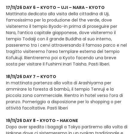
17/11/26 DAY 6 – KYOTO – UJI – NARA - KYOTO
Mattinata dedicata alla visita della cittadina di Uji,
famosissima per la produzione del the verde, dove
visiteremo il tempio Byodo-in prima di proseguire per
Nara, l’antica capitale giapponese, dove visiteremo il
tempio Todaiji con il grande Buddha al suo interno,
passeremo tra i cervi attraversando il famoso parco e nel
tragitto visiteremo l’area templare esterna del tempio
Kofukuji. Rientreremo poi a Kyoto facendo una breve
sosta per visitare il Fushimi Inari Taisha. Pasti liberi.
18/11/26 DAY 7 – KYOTO
In mattinata partenza alla volta di Arashiyama per
ammirare la foresta di bambù, il tempio Tenruji e la
piccola zona commerciale. Rientro in hotel verso l’ora di
pranzo. Pomeriggio a disposizione per lo shopping o per
attività facoltative. Pasti liberi
19/11/26 DAY 8 - KYOTO - HAKONE
Dopo aver spedito i bagagli a Tokyo partiremo alla volta di
Hakone dove ci sistemeremo in un ryokan tradizionale e