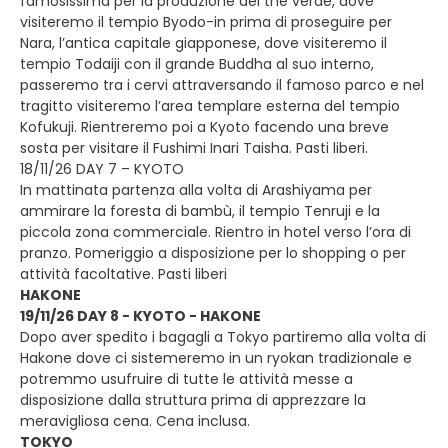
famosissima per la produzione del the verde, dove
visiteremo il tempio Byodo-in prima di proseguire per
Nara, l’antica capitale giapponese, dove visiteremo il
tempio Todaiji con il grande Buddha al suo interno,
passeremo tra i cervi attraversando il famoso parco e nel
tragitto visiteremo l’area templare esterna del tempio
Kofukuji. Rientreremo poi a Kyoto facendo una breve
sosta per visitare il Fushimi Inari Taisha. Pasti liberi.
18/11/26 DAY 7 – KYOTO
In mattinata partenza alla volta di Arashiyama per
ammirare la foresta di bambù, il tempio Tenruji e la
piccola zona commerciale. Rientro in hotel verso l’ora di
pranzo. Pomeriggio a disposizione per lo shopping o per
attività facoltative. Pasti liberi
HAKONE
19/11/26 DAY 8 - KYOTO - HAKONE
Dopo aver spedito i bagagli a Tokyo partiremo alla volta di
Hakone dove ci sistemeremo in un ryokan tradizionale e
potremmo usufruire di tutte le attività messe a
disposizione dalla struttura prima di apprezzare la
meravigliosa cena. Cena inclusa.
TOKYO