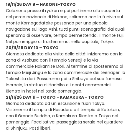
19/11/26 DAY 9 – HAKONE-TOKYO
Colazione presso il ryokan e poi partiremo alla scoperta
del parco nazionale di Hakone, saliremo con la funivia sul
monte Komagadatake passando per una piccola
navigazione sul lago Ashi, tutti punti scenografici dai quali
speriamo di osservare, tempo permettendo, il monte Fuji.
Nel pomeriggio ci trasferiremo, nella capitale, Tokyo.
20/11/26 DAY 10 – TOKYO
Giornata dedicata alla visita della città: inizieremo con la
zona di Asakusa con il tempio Sensoji e la via
commerciale Nakamise Dori. Al termine ci sposteremo al
tempio Meiji Jingu e la zona commerciale dei teenager: la
Takeshita dori. Passeremo poi a Shibuya col suo famoso
incrocio, la statua di Hachiko e i centri commerciali.
Rientro in hotel nel tardo pomeriggio.
21/11/26 DAY 11 – TOKYO - KAMAKURA - TOKYO
Giornata dedicata ad un escursione fuori Tokyo.
Visiteremo il tempio di Hasadera e il tempio di Kotokuin,
con il Grande Buddha, a Kamakura. Rientro a Tokyo nel
pomeriggio. Facoltativa: passeggiata serale nel quartiere
di Shinjuku. Pasti liberi.