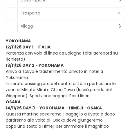
Destinazioni
6
Trasporto
4
Alloggi
6
YOKOHAMA
12/11/26 DAY 1 - ITALIA
Partenza con volo di linea da Bologna (altri aeroporti su
richiesta)
13/11/26 DAY 2 - YOKOHAMA
Arrivo a Tokyo e trasferimento privato in hotel a
Yokohama.
In serata passeggiata del centro città: in particolare le
zone di Minato Mirai e China Town (la più grande del
Giappone). Spedizione bagagli. Pasti liberi.
OSAKA
14/11/26 DAY 3 – YOKOHAMA – HIMEJI - OSAKA
Questa mattina spediremo il bagaglio a Kyoto e dopo
partiremo alla volta di Osaka dove giungeremo,
dopo una sosta a Himeji per ammirare il magnifico