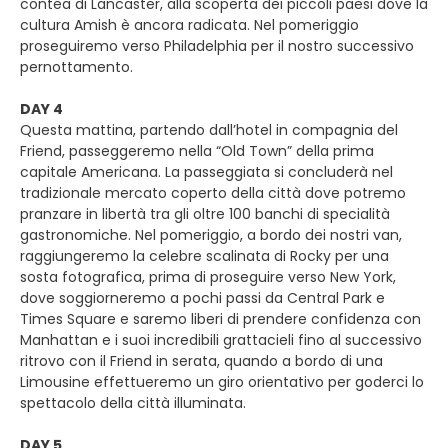
contea di Lancaster, alla scoperta dei piccoli paesi dove la
cultura Amish è ancora radicata. Nel pomeriggio
proseguiremo verso Philadelphia per il nostro successivo
pernottamento.
DAY 4
Questa mattina, partendo dall’hotel in compagnia del
Friend, passeggeremo nella “Old Town” della prima
capitale Americana. La passeggiata si concluderà nel
tradizionale mercato coperto della città dove potremo
pranzare in libertà tra gli oltre 100 banchi di specialità
gastronomiche. Nel pomeriggio, a bordo dei nostri van,
raggiungeremo la celebre scalinata di Rocky per una
sosta fotografica, prima di proseguire verso New York,
dove soggiorneremo a pochi passi da Central Park e
Times Square e saremo liberi di prendere confidenza con
Manhattan e i suoi incredibili grattacieli fino al successivo
ritrovo con il Friend in serata, quando a bordo di una
Limousine effettueremo un giro orientativo per goderci lo
spettacolo della città illuminata.
DAY 5