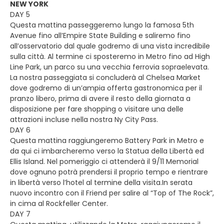
NEW YORK
DAY 5
Questa mattina passeggeremo lungo la famosa 5th
Avenue fino all’Empire State Building e saliremo fino
all’osservatorio dal quale godremo di una vista incredibile
sulla città. Al termine ci sposteremo in Metro fino ad High
Line Park, un parco su una vecchia ferrovia sopraelevata.
La nostra passeggiata si concluderà al Chelsea Market
dove godremo di un’ampia offerta gastronomica per il
pranzo libero, prima di avere il resto della giornata a
disposizione per fare shopping o visitare una delle
attrazioni incluse nella nostra Ny City Pass.
DAY 6
Questa mattina raggiungeremo Battery Park in Metro e
da qui ci imbarcheremo verso la Statua della Libertà ed
Ellis Island. Nel pomeriggio ci attenderà il 9/11 Memorial
dove ognuno potrà prendersi il proprio tempo e rientrare
in libertà verso l’hotel al termine della visita.In serata
nuovo incontro con il Friend per salire al “Top of The Rock”,
in cima al Rockfeller Center.
DAY 7