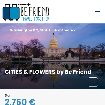
Washington DC, Stati Uniti d'America
CITIES & FLOWERS by Be Friend
Da
2.750 €