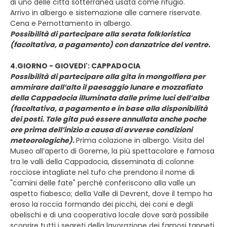
di uno delle citta sotterranea usata come rifugio.
Arrivo in albergo e sistemazione alle camere riservate.
Cena e Pernottamento in albergo.
Possibilità di partecipare alla serata folkloristica
(facoltativa, a pagamento) con danzatrice del ventre.
4.GIORNO - GIOVEDI': CAPPADOCIA
Possibilità di partecipare alla gita in mongolfiera per
ammirare dall’alto il paesaggio lunare e mozzafiato
della Cappadocia illuminata dalle prime luci dell’alba
(facoltativa, a pagamento e in base alla disponibilità
dei posti. Tale gita può essere annullata anche poche
ore prima dell’inizio a causa di avverse condizioni
meteorologiche).
Prima colazione in albergo. Visita del
Museo all’aperto di Goreme, la più spettacolare e famosa
tra le valli della Cappadocia, disseminata di colonne
rocciose intagliate nel tufo che prendono il nome di
"camini delle fate" perché conferiscono alla valle un
aspetto fiabesco; della Valle di Devrent, dove il tempo ha
eroso la roccia formando dei picchi, dei coni e degli
obelischi e di una cooperativa locale dove sarà possibile
scoprire tutti i segreti della lavorazione dei famosi tappeti