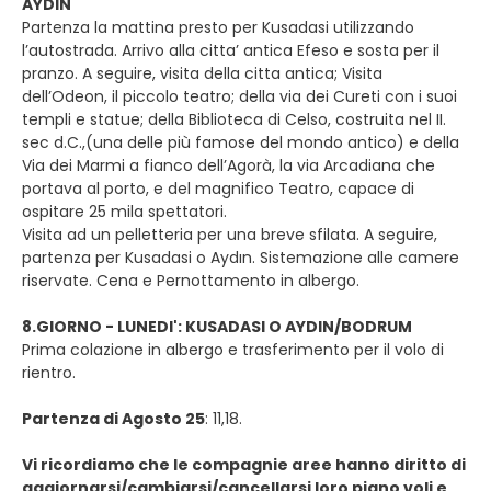
AYDIN
Partenza la mattina presto per Kusadasi utilizzando
l’autostrada. Arrivo alla citta’ antica Efeso e sosta per il
pranzo. A seguire, visita della citta antica; Visita
dell’Odeon, il piccolo teatro; della via dei Cureti con i suoi
templi e statue; della Biblioteca di Celso, costruita nel II.
sec d.C.,(una delle più famose del mondo antico) e della
Via dei Marmi a fianco dell’Agorà, la via Arcadiana che
portava al porto, e del magnifico Teatro, capace di
ospitare 25 mila spettatori.
Visita ad un pelletteria per una breve sfilata. A seguire,
partenza per Kusadasi o Aydın. Sistemazione alle camere
riservate. Cena e Pernottamento in albergo.
8.GIORNO - LUNEDI': KUSADASI O AYDIN/BODRUM
Prima colazione in albergo e trasferimento per il volo di
rientro.
Partenza di Agosto 25
: 11,18.
Vi ricordiamo che le compagnie aree hanno diritto di
aggiornarsi/cambiarsi/cancellarsi loro piano voli e