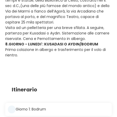
templi e statue; della Biblioteca di Celso, costruita nel II.
sec d.C.,(una delle più famose del mondo antico) e della
Via dei Marmi a fianco dell’Agorà, la via Arcadiana che
portava al porto, e del magnifico Teatro, capace di
ospitare 25 mila spettatori.
Visita ad un pelletteria per una breve sfilata. A seguire,
partenza per Kusadasi o Aydın. Sistemazione alle camere
riservate. Cena e Pernottamento in albergo.
8.GIORNO - LUNEDI': KUSADASI O AYDIN/BODRUM
Prima colazione in albergo e trasferimento per il volo di
rientro.
Itinerario
Giorno 1: Bodrum