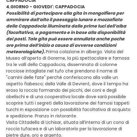
CAPPADOCIA
4.GIORNO - GIOVEDI': CAPPADOCIA
Possibilità di partecipare alla gita in mongolfiera per
ammirare dall’alto il paesaggio lunare e mozzafiato
della Cappadocia illuminata dalle prime luci dell’alba
(facoltativa, a pagamento e in base alla disponibilità
dei posti. Tale gita può essere annullata anche poche
ore prima dell’inizio a causa di avverse condizioni
meteorologiche).
Prima colazione in albergo. Visita del
Museo all’aperto di Goreme, la più spettacolare e famosa
tra le valli della Cappadocia, disseminata di colonne
rocciose intagliate nel tufo che prendono il nome di
"camini delle fate" perché conferiscono alla valle un
aspetto fiabesco; della Valle di Devrent, dove il tempo ha
eroso la roccia formando dei picchi, dei coni e degli
obelischi e di una cooperativa locale dove sarà possibile
scoprire tutti i segreti della lavorazione dei famosi tappeti
turchi in esposizione con possibilità facoltativa di acquisto
e spedizione. Pranzo in ristorante.
Visita Cittadella di Uchisar, situata all’interno di un cono di
roccia tufacea e di un laboratorio per la lavorazione di
pietre dure, oro e argento.