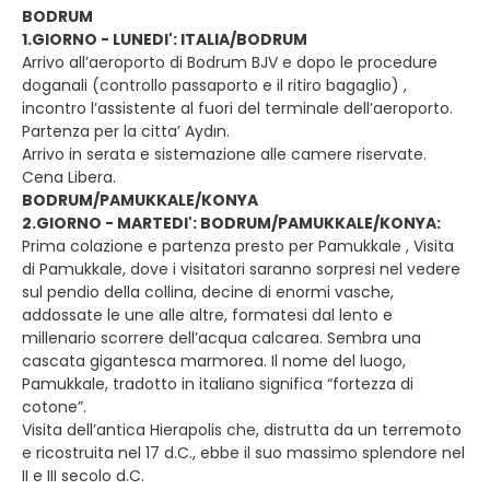
BODRUM
1.GIORNO - LUNEDI': ITALIA/BODRUM
Arrivo all’aeroporto di Bodrum BJV e dopo le procedure
doganali (controllo passaporto e il ritiro bagaglio) ,
incontro l’assistente al fuori del terminale dell’aeroporto.
Partenza per la citta’ Aydın.
Arrivo in serata e sistemazione alle camere riservate.
Cena Libera.
BODRUM/PAMUKKALE/KONYA
2.GIORNO - MARTEDI': BODRUM/PAMUKKALE/KONYA:
Prima colazione e partenza presto per Pamukkale , Visita
di Pamukkale, dove i visitatori saranno sorpresi nel vedere
sul pendio della collina, decine di enormi vasche,
addossate le une alle altre, formatesi dal lento e
millenario scorrere dell’acqua calcarea. Sembra una
cascata gigantesca marmorea. Il nome del luogo,
Pamukkale, tradotto in italiano significa “fortezza di
cotone”.
Visita dell’antica Hierapolis che, distrutta da un terremoto
e ricostruita nel 17 d.C., ebbe il suo massimo splendore nel
II e III secolo d.C.