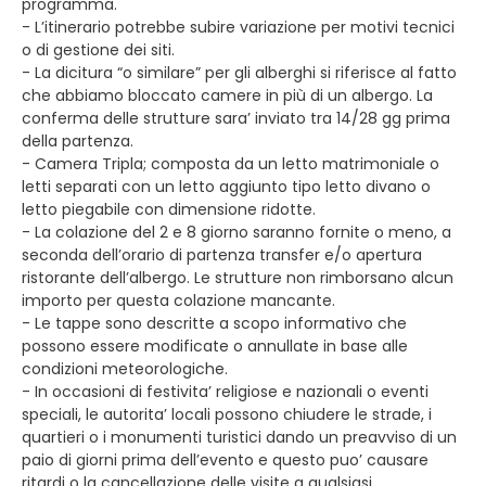
programma.
- L’itinerario potrebbe subire variazione per motivi tecnici
o di gestione dei siti.
- La dicitura “o similare” per gli alberghi si riferisce al fatto
che abbiamo bloccato camere in più di un albergo. La
conferma delle strutture sara’ inviato tra 14/28 gg prima
della partenza.
- Camera Tripla; composta da un letto matrimoniale o
letti separati con un letto aggiunto tipo letto divano o
letto piegabile con dimensione ridotte.
- La colazione del 2 e 8 giorno saranno fornite o meno, a
seconda dell’orario di partenza transfer e/o apertura
ristorante dell’albergo. Le strutture non rimborsano alcun
importo per questa colazione mancante.
- Le tappe sono descritte a scopo informativo che
possono essere modificate o annullate in base alle
condizioni meteorologiche.
- In occasioni di festivita’ religiose e nazionali o eventi
speciali, le autorita’ locali possono chiudere le strade, i
quartieri o i monumenti turistici dando un preavviso di un
paio di giorni prima dell’evento e questo puo’ causare
ritardi o la cancellazione delle visite a qualsiasi