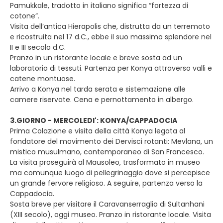
Pamukkale, tradotto in italiano significa “fortezza di
cotone”.
Visita dell’antica Hierapolis che, distrutta da un terremoto
e ricostruita nel 17 d.C., ebbe il suo massimo splendore nel
II e III secolo d.C.
Pranzo in un ristorante locale e breve sosta ad un
laboratorio di tessuti. Partenza per Konya attraverso valli e
catene montuose.
Arrivo a Konya nel tarda serata e sistemazione alle
camere riservate. Cena e pernottamento in albergo.
3.GIORNO - MERCOLEDI': KONYA/CAPPADOCIA
Prima Colazione e visita della città Konya legata al
fondatore del movimento dei Dervisci rotanti: Mevlana, un
mistico musulmano, contemporaneo di San Francesco.
La visita proseguirà al Mausoleo, trasformato in museo
ma comunque luogo di pellegrinaggio dove si percepisce
un grande fervore religioso. A seguire, partenza verso la
Cappadocia.
Sosta breve per visitare il Caravanserraglio di Sultanhani
(XIII secolo), oggi museo. Pranzo in ristorante locale. Visita