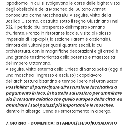
Ippodromo, in cui si svolgevano le corse delle bighe; Vista
degli obelischi e della Moschea del Sultano Ahmet,
conosciuta come Moschea Blu. A seguire, visita della
Basilica Cisterna, costruita sotto il regno Giustiniano I nel
532, il periodo piu’ prosperoso dell’Impero Romano
d’Oriente. Pranzo in ristorante locale. Visita al Palazzo
Imperiale di Topkapi ( la sezione Harem é opzionale),
dimora dei Sultani per quasi quattro secoli, la cui
architettura, con le magnifiche decorazioni e gli arredi è
una grande testimonianza della potenza e maestosita’
dell’Impero Ottomano.
A seguire, visita esterna della Chiesa di Santa Sofia (oggi é
una moschea, l'ingresso è escluso) ; capolavoro
dell’architettura bizantina e tempo libero nel Gran Bazar.
Possibilita’ di partecipare all’escursione facoltativa a
pagamento in loco, in battello sul Bosforo per ammirare
sia il versante asiatico che quello europeo della citta’ ed
ammirare i suoi palazzi più importanti e le moschee.
Rientro in albergo. Cena e Pernottamento in albergo.
7.GIORNO - DOMENICA: ISTANBUL/EFESO/KUSADASI O