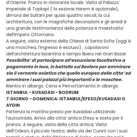
d’Oriente. Pranzo in ristorante locale. Visita al Palazzo
Imperiale di Topkapi ( la sezione Harem é opzionale),
dimora dei Sultani per quasi quattro secoli, la cui
architettura, con le magnifiche decorazioni e gli arredi è
una grande testimonianza della potenza e maestosita’
dell’Impero Ottomano.
A seguire, visita esterna della Chiesa di Santa Sofia (oggi é
una moschea, l'ingresso è escluso) ; capolavoro
dell’architettura bizantina e tempo libero nel Gran Bazar.
Possibilita’ di partecipare all’escursione facoltativa a
pagamento in loco, in battello sul Bosforo per ammirare
sia il versante asiatico che quello europeo della citta’ ed
ammirare i suoi palazzi più importanti e le moschee.
Rientro in albergo. Cena e Pernottamento in albergo.
ISTANBUL - KUSADASI - BODRUM
7.GIORNO - DOMENICA: ISTANBUL/EFESO/KUSADASI O
AYDIN
Partenza la mattina presto per Kusadasi utilizzando
l’autostrada. Arrivo alla citta’ antica Efeso e sosta per il
pranzo. A seguire, visita della citta antica; Visita
dell’Odeon, il piccolo teatro; della via dei Cureti con i suoi