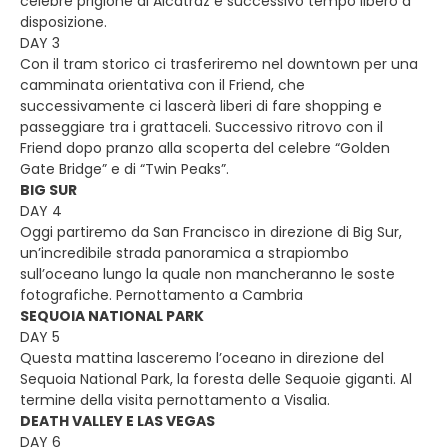
celebre prigione di Alcatraz e successivo tempo libero a
disposizione.
DAY 3
Con il tram storico ci trasferiremo nel downtown per una
camminata orientativa con il Friend, che
successivamente ci lascerà liberi di fare shopping e
passeggiare tra i grattaceli. Successivo ritrovo con il
Friend dopo pranzo alla scoperta del celebre “Golden
Gate Bridge” e di “Twin Peaks”.
BIG SUR
DAY 4
Oggi partiremo da San Francisco in direzione di Big Sur,
un’incredibile strada panoramica a strapiombo
sull’oceano lungo la quale non mancheranno le soste
fotografiche. Pernottamento a Cambria
SEQUOIA NATIONAL PARK
DAY 5
Questa mattina lasceremo l’oceano in direzione del
Sequoia National Park, la foresta delle Sequoie giganti. Al
termine della visita pernottamento a Visalia.
DEATH VALLEY E LAS VEGAS
DAY 6