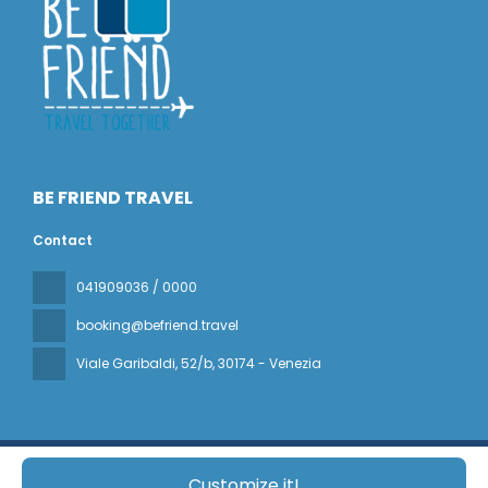
BE FRIEND TRAVEL
Contact
041909036 / 0000
booking@befriend.travel
Viale Garibaldi, 52/b
, 30174 - Venezia
All rights reserved BE FRIEND TRAVEL © 2026
Privacy Policy
Customize it!