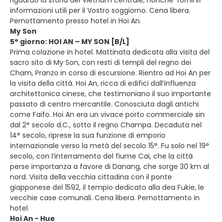
informazioni utili per il Vostro soggiorno. Cena libera.
Pernottamento presso hotel in Hoi An.
My Son
5° giorno: HOI AN – MY SON [B/L]
Prima colazione in hotel. Mattinata dedicata alla visita del
sacro sito di My Son, con resti di templi del regno dei
Cham, Pranzo in corso di escursione. Rientro ad Hoi An per
la visita della città. Hoi An, ricca di edifici dall’influenza
architettonica cinese, che testimoniano il suo importante
passato di centro mercantile. Conosciuta dagli antichi
come Faifo. Hoi An era un vivace porto commerciale sin
dal 2° secolo d.C., sotto il regno Champa. Decaduta nel
14° secolo, riprese la sua funzione di emporio
internazionale verso la metà del secolo 15°. Fu solo nel 19°
secolo, con l’interramento del fiume Cai, che la città
perse importanza a favore di Danang, che sorge 30 km al
nord. Visita della vecchia cittadina con il ponte
giapponese del 1592, il tempio dedicato alla dea Fukie, le
vecchie case comunali. Cena libera. Pernottamento in
hotel.
Hoi An - Hue