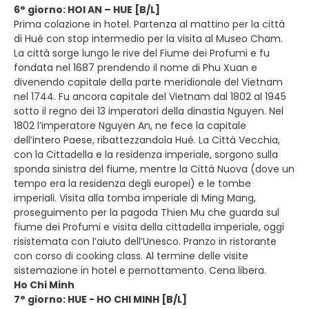
6° giorno: HOI AN – HUE [B/L]
Prima colazione in hotel. Partenza al mattino per la città
di Hué con stop intermedio per la visita al Museo Cham.
La città sorge lungo le rive del Fiume dei Profumi e fu
fondata nel 1687 prendendo il nome di Phu Xuan e
divenendo capitale della parte meridionale del Vietnam
nel 1744. Fu ancora capitale del Vietnam dal 1802 al 1945
sotto il regno dei 13 imperatori della dinastia Nguyen. Nel
1802 l’imperatore Nguyen An, ne fece la capitale
dell’intero Paese, ribattezzandola Hué. La Città Vecchia,
con la Cittadella e la residenza imperiale, sorgono sulla
sponda sinistra del fiume, mentre la Città Nuova (dove un
tempo era la residenza degli europei) e le tombe
imperiali. Visita alla tomba imperiale di Ming Mang,
proseguimento per la pagoda Thien Mu che guarda sul
fiume dei Profumi e visita della cittadella imperiale, oggi
risistemata con l’aiuto dell’Unesco. Pranzo in ristorante
con corso di cooking class. Al termine delle visite
sistemazione in hotel e pernottamento. Cena libera.
Ho Chi Minh
7° giorno: HUE - HO CHI MINH [B/L]