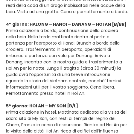
resti della coda di un drago inabissatosi nelle acque della
baia. Visita ad una grotta. Cena e pernottamento a bordo.
4° giorno: HALONG – HANOI – DANANG – HOI AN [B/BR]
Prima colazione a bordo, continuazione della crociera
nella baia. Nella tarda mattinata rientro al porto e
partenza per l’aeroporto di Hanoi. Brunch a bordo della
crociera. Trasferimento in aeroporto, operazioni di
imbarco e partenza con volo per Danang. Arrivo a
Danang, incontro con la nostra guida e trasferimento a
Hoi An per la notte. Lungo il tragitto (circa 30 minuti) la
guida avrà l’opportunità di una breve introduzione
riguardo la storia del Vietnam centrale, nonché’ fornirvi
informazioni utili per il Vostro soggiorno. Cena libera.
Pernottamento presso hotel in Hoi An.
5° giorno: HOI AN – MY SON [B/L]
Prima colazione in hotel. Mattinata dedicata alla visita del
sacro sito di My Son, con resti di templi del regno dei
Cham, Pranzo in corso di escursione. Rientro ad Hoi An per
la visita della città. Hoi An, ricca di edifici dall’influenza