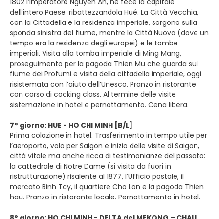
1802 l’imperatore Nguyen An, ne fece la capitale
dell’intero Paese, ribattezzandola Hué. La Città Vecchia,
con la Cittadella e la residenza imperiale, sorgono sulla
sponda sinistra del fiume, mentre la Città Nuova (dove un
tempo era la residenza degli europei) e le tombe
imperiali. Visita alla tomba imperiale di Ming Mang,
proseguimento per la pagoda Thien Mu che guarda sul
fiume dei Profumi e visita della cittadella imperiale, oggi
risistemata con l’aiuto dell’Unesco. Pranzo in ristorante
con corso di cooking class. Al termine delle visite
sistemazione in hotel e pernottamento. Cena libera.
7° giorno: HUE - HO CHI MINH [B/L]
Prima colazione in hotel. Trasferimento in tempo utile per
l’aeroporto, volo per Saigon e inizio delle visite di Saigon,
città vitale ma anche ricca di testimonianze del passato:
la cattedrale di Notre Dame (si visita da fuori in
ristrutturazione) risalente al 1877, l’Ufficio postale, il
mercato Binh Tay, il quartiere Cho Lon e la pagoda Thien
hau. Pranzo in ristorante locale. Pernottamento in hotel.
8° giorno: HO CHI MINH - DELTA del MEKONG – CHAU