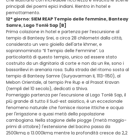
principali dei poemi epici indiani. Rientro in hotel e
pernottamento.
12° giorno: SIEM REAP Tempio delle femmine, Banteay
Samre, Lago Tonlé Sap [B]
Prima colazione in hotel e partenza per l’escursione al
tempio di Banteay Srei, a circa 28 chilometri dalla città,
considerato un vero gioiello dell'arte khmer, e
soprannominato “Il Tempio delle Femmine”. La
particolarità di questo tempio, unico ad essere stato
costruito da un dignitario di corte e non da un Re, sono i
bassorilievi in arenaria rosa. Sulla strada del ritorno sosta al
tempio di Banteay Samre (Suryavarman II, 1113-1150), al
Mebon Orientale, al tempio Pre Rup e al Prasat Kravan
(templi del 10 secolo), dedicati a Shiva.
Pomeriggio partenza per l'escursione al Lago Tonlé Sap, il
più grande di tutto il Sud-est asiatico, è un eccezionale
fenomeno naturale che fornisce risorse ittiche e acqua
per l'irrigazione a quasi metà della popolazione
cambogiana. Nella stagione delle piogge (metà maggio-
primi di ottobre) l'estensione del bacino passa da
2500kmq a 13.000kmq mentre la profondità cresce da 2,2