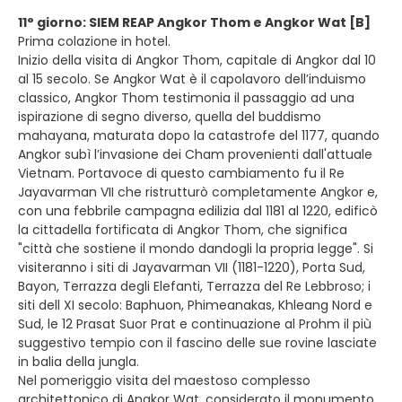
11° giorno: SIEM REAP Angkor Thom e Angkor Wat [B]
Prima colazione in hotel.
Inizio della visita di Angkor Thom, capitale di Angkor dal 10
al 15 secolo. Se Angkor Wat è il capolavoro dell’induismo
classico, Angkor Thom testimonia il passaggio ad una
ispirazione di segno diverso, quella del buddismo
mahayana, maturata dopo la catastrofe del 1177, quando
Angkor subì l’invasione dei Cham provenienti dall'attuale
Vietnam. Portavoce di questo cambiamento fu il Re
Jayavarman VII che ristrutturò completamente Angkor e,
con una febbrile campagna edilizia dal 1181 al 1220, edificò
la cittadella fortificata di Angkor Thom, che significa
"città che sostiene il mondo dandogli la propria legge". Si
visiteranno i siti di Jayavarman VII (1181-1220), Porta Sud,
Bayon, Terrazza degli Elefanti, Terrazza del Re Lebbroso; i
siti dell XI secolo: Baphuon, Phimeanakas, Khleang Nord e
Sud, le 12 Prasat Suor Prat e continuazione al Prohm il più
suggestivo tempio con il fascino delle sue rovine lasciate
in balia della jungla.
Nel pomeriggio visita del maestoso complesso
architettonico di Angkor Wat, considerato il monumento