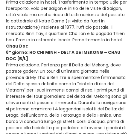
Prima colazione in hotel. Trasferimento in tempo utile per
l’aeroporto, volo per Saigon e inizio delle visite di Saigon,
città vitale ma anche ricca di testimonianze del passato:
la cattedrale di Notre Dame (si visita da fuori in
ristrutturazione) risalente al 1877, l’Ufficio postale, il
mercato Binh Tay, il quartiere Cho Lon e la pagoda Thien
hau. Pranzo in ristorante locale. Pernottamento in hotel.
Chau Doc
8° giorno: HO CHI MINH - DELTA del MEKONG – CHAU
DOC [B/L]
Prima colazione. Partenza per il Delta del Mekong, dove
potrete godervi un tour di un'intera giornata nelle
province di My Tho e Ben Tre e sperimentare l'immensità
del Delta spesso definita come la “ciotola di riso del
Vietnam” per i suoi immensi campi di riso. I primi punti di
interesse del tour giornaliero del delta del Mekong sono gli
allevamenti di pesce e il mercato. Durante la navigazione
si potranno ammirare i 4 leggendari isolotti del Delta: del
Drago, dell'Unicorno, della Tartaruga e della Fenice. Una
barca vi condurrà lungo gli stretti corsi d'acqua, prima di
passare alla bicicletta per pedalare attraverso i giardini di
cocco e lungo i sentieri dei villaggi e avere una visione più