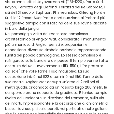
visiteranno i siti di Jayavarman VII (1181-1220), Porta Sud,
Bayon, Terrazza degli Elefanti, Terrazza del Re Lebbroso; i
siti dell XI secolo: Baphuon, Phimeanakas, Khleang Nord e
Sud, le 12 Prasat Suor Prat e continuazione al Prohm il più
suggestivo tempio con il fascino delle sue rovine lasciate
in balia della jungla.
Nel pomeriggio visita del maestoso complesso
architettonico di Angkor Wat, considerato il monumento
più armonioso di Angkor per stile, proporzioni e
concezione, divenuto simbolo nazionale rappresentando
l'unità del popolo cambogiano. Lo stesso complesso è
raffigurato sulla bandiera del paese. Il tempio venne fatto
costruire dal Re Suryavarman II (1113-1150), il "re protetto
dal sole" che volle farne il suo mausoleo. La sua
costruzione iniziò nel 1122 e terminò nel 1150, l'anno della
sua morte. Angkor Wat occupa un'area di 2 milioni di
metri quadri, circondato da un fossato largo 200 metri, le
cui sponde erano ricoperte da gradinate. È l'unico tempio
rivolto ad Occidente, in direzione del tramonto, sulla via
dei morti. Impressionante è la decorazione di chilometri di
bassorilievi scolpiti sulle pareti, nei porticati e nelle gallerie,
che illustrano con incredibile ricchezza e vivacità le scene