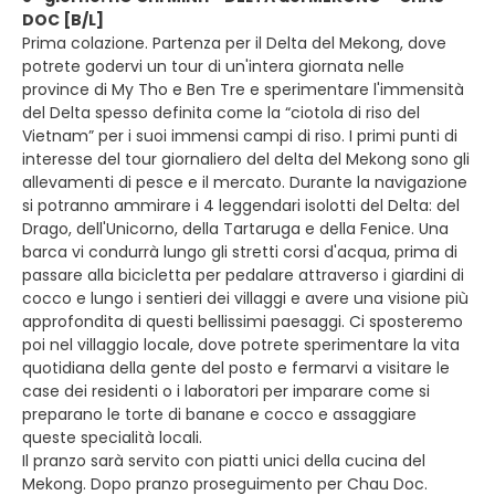
DOC [B/L]
Prima colazione. Partenza per il Delta del Mekong, dove
potrete godervi un tour di un'intera giornata nelle
province di My Tho e Ben Tre e sperimentare l'immensità
del Delta spesso definita come la “ciotola di riso del
Vietnam” per i suoi immensi campi di riso. I primi punti di
interesse del tour giornaliero del delta del Mekong sono gli
allevamenti di pesce e il mercato. Durante la navigazione
si potranno ammirare i 4 leggendari isolotti del Delta: del
Drago, dell'Unicorno, della Tartaruga e della Fenice. Una
barca vi condurrà lungo gli stretti corsi d'acqua, prima di
passare alla bicicletta per pedalare attraverso i giardini di
cocco e lungo i sentieri dei villaggi e avere una visione più
approfondita di questi bellissimi paesaggi. Ci sposteremo
poi nel villaggio locale, dove potrete sperimentare la vita
quotidiana della gente del posto e fermarvi a visitare le
case dei residenti o i laboratori per imparare come si
preparano le torte di banane e cocco e assaggiare
queste specialità locali.
Il pranzo sarà servito con piatti unici della cucina del
Mekong. Dopo pranzo proseguimento per Chau Doc.