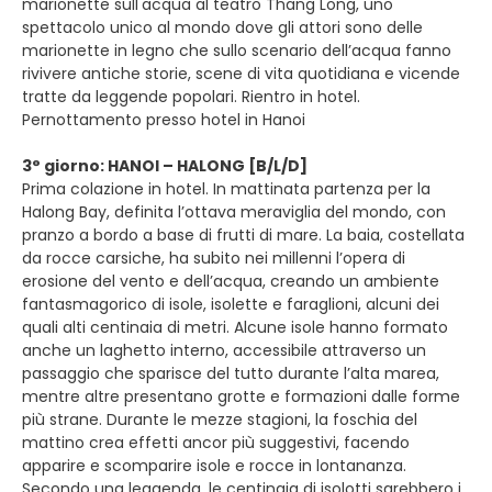
marionette sull'acqua al teatro Thang Long, uno
spettacolo unico al mondo dove gli attori sono delle
marionette in legno che sullo scenario dell’acqua fanno
rivivere antiche storie, scene di vita quotidiana e vicende
tratte da leggende popolari. Rientro in hotel.
Pernottamento presso hotel in Hanoi
3° giorno: HANOI – HALONG [B/L/D]
Prima colazione in hotel. In mattinata partenza per la
Halong Bay, definita l’ottava meraviglia del mondo, con
pranzo a bordo a base di frutti di mare. La baia, costellata
da rocce carsiche, ha subito nei millenni l’opera di
erosione del vento e dell’acqua, creando un ambiente
fantasmagorico di isole, isolette e faraglioni, alcuni dei
quali alti centinaia di metri. Alcune isole hanno formato
anche un laghetto interno, accessibile attraverso un
passaggio che sparisce del tutto durante l’alta marea,
mentre altre presentano grotte e formazioni dalle forme
più strane. Durante le mezze stagioni, la foschia del
mattino crea effetti ancor più suggestivi, facendo
apparire e scomparire isole e rocce in lontananza.
Secondo una leggenda, le centinaia di isolotti sarebbero i