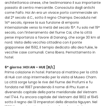
architettonica cinese, che testimoniano il suo importante
passato di centro mercantile. Conosciuta dagli antichi
come Faifo. Hoi An era un vivace porto commerciale sin
dal 2° secolo d.C., sotto il regno Champa. Decaduta nel
14° secolo, riprese la sua funzione di emporio
internazionale verso la metà del secolo 15°. Fu solo nel 19°
secolo, con l’interramento del fiume Cai, che la città
perse importanza a favore di Danang, che sorge 30 km al
nord. Visita della vecchia cittadina con il ponte
giapponese del 1592, il tempio dedicato alla dea Fukie, le
vecchie case comunali. Cena libera. Pernottamento in
hotel.
6° giorno: HOI AN – HUE [B/L]
Prima colazione in hotel. Partenza al mattino per la città
di Hué con stop intermedio per la visita al Museo Cham.
La città sorge lungo le rive del Fiume dei Profumi e fu
fondata nel 1687 prendendo il nome di Phu Xuan e
divenendo capitale della parte meridionale del Vietnam
nel 1744. Fu ancora capitale del Vietnam dal 1802 al 1945
sotto il regno dei 13 imperatori della dinastia Nguyen. Nel