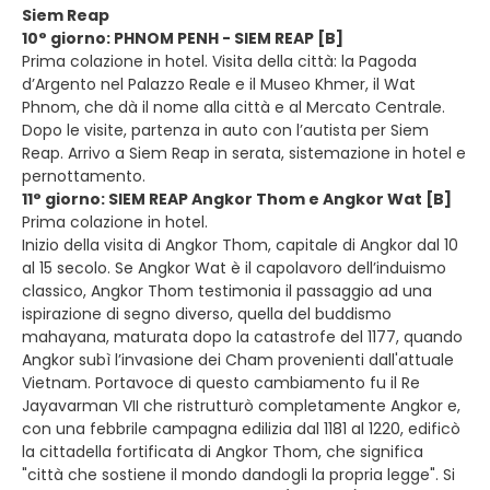
Siem Reap
10° giorno: PHNOM PENH - SIEM REAP [B]
Prima colazione in hotel. Visita della città: la Pagoda
d’Argento nel Palazzo Reale e il Museo Khmer, il Wat
Phnom, che dà il nome alla città e al Mercato Centrale.
Dopo le visite, partenza in auto con l’autista per Siem
Reap. Arrivo a Siem Reap in serata, sistemazione in hotel e
pernottamento.
11° giorno: SIEM REAP Angkor Thom e Angkor Wat [B]
Prima colazione in hotel.
Inizio della visita di Angkor Thom, capitale di Angkor dal 10
al 15 secolo. Se Angkor Wat è il capolavoro dell’induismo
classico, Angkor Thom testimonia il passaggio ad una
ispirazione di segno diverso, quella del buddismo
mahayana, maturata dopo la catastrofe del 1177, quando
Angkor subì l’invasione dei Cham provenienti dall'attuale
Vietnam. Portavoce di questo cambiamento fu il Re
Jayavarman VII che ristrutturò completamente Angkor e,
con una febbrile campagna edilizia dal 1181 al 1220, edificò
la cittadella fortificata di Angkor Thom, che significa
"città che sostiene il mondo dandogli la propria legge". Si