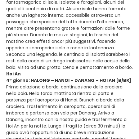
fantasmagorico di isole, isolette e faraglioni, alcuni dei
quali alti centinaia di metri. Alcune isole hanno formato
anche un laghetto interno, accessibile attraverso un
passaggio che sparisce del tutto durante l’alta marea,
mentre altre presentano grotte e formazioni dalle forme
più strane. Durante le mezze stagioni, la foschia del
mattino crea effetti ancor più suggestivi, facendo
apparire e scomparire isole e rocce in lontananza.
Secondo una leggenda, le centinaia di isolotti sarebbero i
resti della coda di un drago inabissatosi nelle acque della
baia. Visita ad una grotta. Cena e pernottamento a bordo.
Hoi An
4° giorno: HALONG – HANOI – DANANG – HOI AN [B/BR]
Prima colazione a bordo, continuazione della crociera
nella baia. Nella tarda mattinata rientro al porto e
partenza per l’aeroporto di Hanoi. Brunch a bordo della
crociera. Trasferimento in aeroporto, operazioni di
imbarco e partenza con volo per Danang. Arrivo a
Danang, incontro con la nostra guida e trasferimento a
Hoi An per la notte. Lungo il tragitto (circa 30 minuti) la
guida avrà l’opportunità di una breve introduzione
riguardo la storia del Vietnam centrale, nonché’ fornirvi