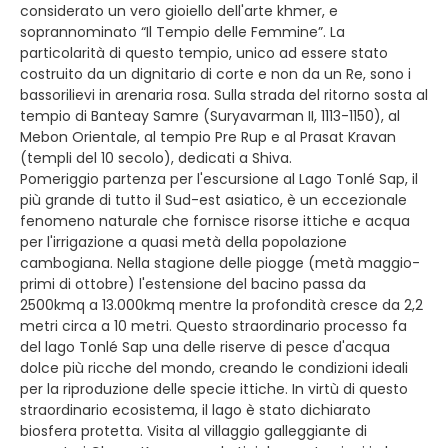
considerato un vero gioiello dell'arte khmer, e
soprannominato “Il Tempio delle Femmine”. La
particolarità di questo tempio, unico ad essere stato
costruito da un dignitario di corte e non da un Re, sono i
bassorilievi in arenaria rosa. Sulla strada del ritorno sosta al
tempio di Banteay Samre (Suryavarman II, 1113-1150), al
Mebon Orientale, al tempio Pre Rup e al Prasat Kravan
(templi del 10 secolo), dedicati a Shiva.
Pomeriggio partenza per l'escursione al Lago Tonlé Sap, il
più grande di tutto il Sud-est asiatico, è un eccezionale
fenomeno naturale che fornisce risorse ittiche e acqua
per l'irrigazione a quasi metà della popolazione
cambogiana. Nella stagione delle piogge (metà maggio-
primi di ottobre) l'estensione del bacino passa da
2500kmq a 13.000kmq mentre la profondità cresce da 2,2
metri circa a 10 metri. Questo straordinario processo fa
del lago Tonlé Sap una delle riserve di pesce d'acqua
dolce più ricche del mondo, creando le condizioni ideali
per la riproduzione delle specie ittiche. In virtù di questo
straordinario ecosistema, il lago è stato dichiarato
biosfera protetta. Visita al villaggio galleggiante di