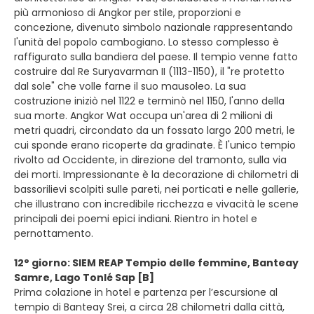
più armonioso di Angkor per stile, proporzioni e
concezione, divenuto simbolo nazionale rappresentando
l'unità del popolo cambogiano. Lo stesso complesso è
raffigurato sulla bandiera del paese. Il tempio venne fatto
costruire dal Re Suryavarman II (1113-1150), il "re protetto
dal sole" che volle farne il suo mausoleo. La sua
costruzione iniziò nel 1122 e terminò nel 1150, l'anno della
sua morte. Angkor Wat occupa un'area di 2 milioni di
metri quadri, circondato da un fossato largo 200 metri, le
cui sponde erano ricoperte da gradinate. È l'unico tempio
rivolto ad Occidente, in direzione del tramonto, sulla via
dei morti. Impressionante è la decorazione di chilometri di
bassorilievi scolpiti sulle pareti, nei porticati e nelle gallerie,
che illustrano con incredibile ricchezza e vivacità le scene
principali dei poemi epici indiani. Rientro in hotel e
pernottamento.
12° giorno: SIEM REAP Tempio delle femmine, Banteay
Samre, Lago Tonlé Sap [B]
Prima colazione in hotel e partenza per l’escursione al
tempio di Banteay Srei, a circa 28 chilometri dalla città,