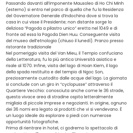
Passando davanti all’imponente Mausoleo di Ho Chi Minh
(esterno) si entra nel parco di quella che fu la Residenza
del Governatore Generale d’Indochina dove si trova la
casa in cui visse il Presidente; non distante sorge la
deliziosa “Pagoda a pilastro unico” eretta nel 1049 e di
fronte ad essa la Pagoda Dien Huu. Conseguente visita
del museo dell’etnologia (chiuso il lunedì). Pranzo presso
ristorante tradizionale
Nel pomeriggio visita del Van Mieu, il Tempio confuciano
della Letteratura, fu la più antica Università asiatica e
risale al 1070. Infine, visita del lago di Hoan Kiem, il lago
della spada restituita e del tempio di Ngoc Son,
preziosamente custodito dalle acque del lago. La giornata
si conclude con un giro in “cyclopusse” attraverso il
Quartiere Vecchio: conosciuta anche come le 36 strade,
questa vivace area di stradine ospita letteralmente
migliaia di piccole imprese e negozianti. In origine, ognuno
dei 36 nomi era legato ai prodotti che vi si vendevano. È
un luogo ideale da esplorare a piedi con numerose
opportunità fotografiche.
Prima di rientrare in hotel, ci godremo lo spettacolo di