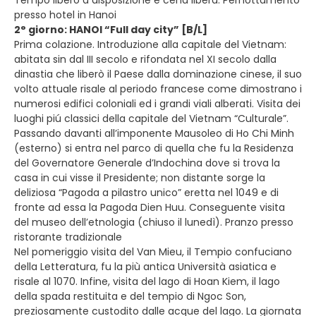
presso hotel in Hanoi
2° giorno: HANOI “Full day city” [B/L]
Prima colazione. Introduzione alla capitale del Vietnam:
abitata sin dal III secolo e rifondata nel XI secolo dalla
dinastia che liberò il Paese dalla dominazione cinese, il suo
volto attuale risale al periodo francese come dimostrano i
numerosi edifici coloniali ed i grandi viali alberati. Visita dei
luoghi piú classici della capitale del Vietnam “Culturale”.
Passando davanti all’imponente Mausoleo di Ho Chi Minh
(esterno) si entra nel parco di quella che fu la Residenza
del Governatore Generale d’Indochina dove si trova la
casa in cui visse il Presidente; non distante sorge la
deliziosa “Pagoda a pilastro unico” eretta nel 1049 e di
fronte ad essa la Pagoda Dien Huu. Conseguente visita
del museo dell’etnologia (chiuso il lunedì). Pranzo presso
ristorante tradizionale
Nel pomeriggio visita del Van Mieu, il Tempio confuciano
della Letteratura, fu la più antica Università asiatica e
risale al 1070. Infine, visita del lago di Hoan Kiem, il lago
della spada restituita e del tempio di Ngoc Son,
preziosamente custodito dalle acque del lago. La giornata