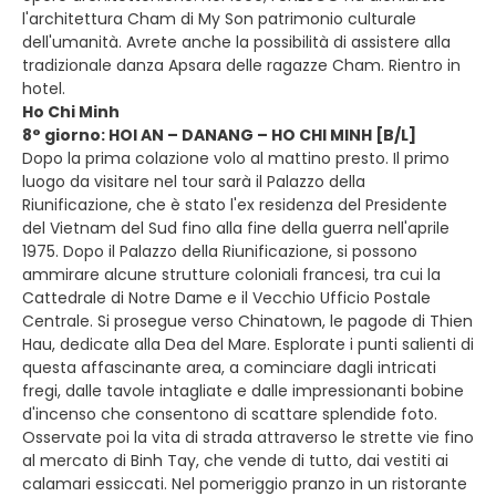
l'architettura Cham di My Son patrimonio culturale
dell'umanità. Avrete anche la possibilità di assistere alla
tradizionale danza Apsara delle ragazze Cham. Rientro in
hotel.
Ho Chi Minh
8° giorno: HOI AN – DANANG – HO CHI MINH [B/L]
Dopo la prima colazione volo al mattino presto. Il primo
luogo da visitare nel tour sarà il Palazzo della
Riunificazione, che è stato l'ex residenza del Presidente
del Vietnam del Sud fino alla fine della guerra nell'aprile
1975. Dopo il Palazzo della Riunificazione, si possono
ammirare alcune strutture coloniali francesi, tra cui la
Cattedrale di Notre Dame e il Vecchio Ufficio Postale
Centrale. Si prosegue verso Chinatown, le pagode di Thien
Hau, dedicate alla Dea del Mare. Esplorate i punti salienti di
questa affascinante area, a cominciare dagli intricati
fregi, dalle tavole intagliate e dalle impressionanti bobine
d'incenso che consentono di scattare splendide foto.
Osservate poi la vita di strada attraverso le strette vie fino
al mercato di Binh Tay, che vende di tutto, dai vestiti ai
calamari essiccati. Nel pomeriggio pranzo in un ristorante