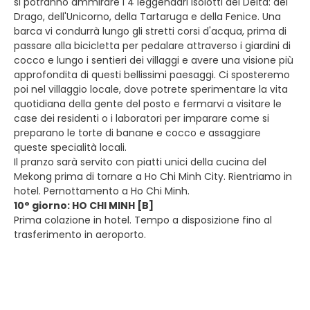
si potranno ammirare i 4 leggendari isolotti del Delta: del
Drago, dell'Unicorno, della Tartaruga e della Fenice. Una
barca vi condurrà lungo gli stretti corsi d'acqua, prima di
passare alla bicicletta per pedalare attraverso i giardini di
cocco e lungo i sentieri dei villaggi e avere una visione più
approfondita di questi bellissimi paesaggi. Ci sposteremo
poi nel villaggio locale, dove potrete sperimentare la vita
quotidiana della gente del posto e fermarvi a visitare le
case dei residenti o i laboratori per imparare come si
preparano le torte di banane e cocco e assaggiare
queste specialità locali.
Il pranzo sarà servito con piatti unici della cucina del
Mekong prima di tornare a Ho Chi Minh City. Rientriamo in
hotel. Pernottamento a Ho Chi Minh.
10° giorno: HO CHI MINH [B]
Prima colazione in hotel. Tempo a disposizione fino al
trasferimento in aeroporto.