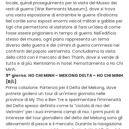
locale, quindi proseguimento per la visita del Museo dei
resti di guerra (War Remnants Museum), dove si trova
una vasta esposizione di entrambe le guerre d'Indocina.
Nel cortile sono esposti enormi veicoli militari e gabbie per
tigri che permettono al visitatore di farsi un'idea di come
fosse essere prigioniero in tempo di guerra. Nell'edificio
stesso del museo, ogni piano rappresenta un tema
diverso della guerra e dei crimini di guerra commessi nei
confronti del popolo vietnamita. Concludiamo la visita
della città con il mercato di Ben Thanh, dove si vende di
tutto e di più. Rientriamo in hotel. Pernottamento a Ho Chi
Minh.
9° giorno: HO CHI MINH – MEKONG DELTA – HO CHI MINH
[B/L]
Prima colazione. Partenza per il Delta del Mekong, dove
potrete godervi un tour di un'intera giornata nelle
province di My Tho e Ben Tre e sperimentare l'immensità
del Delta spesso definita come la “ciotola di riso del
Vietnam” per i suoi immensi campi di riso. I primi punti di
interesse del tour giornaliero del delta del Mekong sono gli
allevamenti di pesce e il mercato. Durante la navigazione