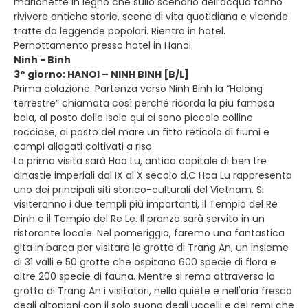
marionette in legno che sullo scenario dell’acqua fanno
rivivere antiche storie, scene di vita quotidiana e vicende
tratte da leggende popolari. Rientro in hotel.
Pernottamento presso hotel in Hanoi.
Ninh - Binh
3° giorno: HANOI – NINH BINH [B/L]
Prima colazione. Partenza verso Ninh Binh la “Halong
terrestre” chiamata così perché ricorda la piu famosa
baia, al posto delle isole qui ci sono piccole colline
rocciose, al posto del mare un fitto reticolo di fiumi e
campi allagati coltivati a riso.
La prima visita sarà Hoa Lu, antica capitale di ben tre
dinastie imperiali dal IX al X secolo d.C Hoa Lu rappresenta
uno dei principali siti storico-culturali del Vietnam. Si
visiteranno i due templi più importanti, il Tempio del Re
Dinh e il Tempio del Re Le. Il pranzo sarà servito in un
ristorante locale. Nel pomeriggio, faremo una fantastica
gita in barca per visitare le grotte di Trang An, un insieme
di 31 valli e 50 grotte che ospitano 600 specie di flora e
oltre 200 specie di fauna. Mentre si rema attraverso la
grotta di Trang An i visitatori, nella quiete e nell'aria fresca
degli altopiani con il solo suono degli uccelli e dei remi che