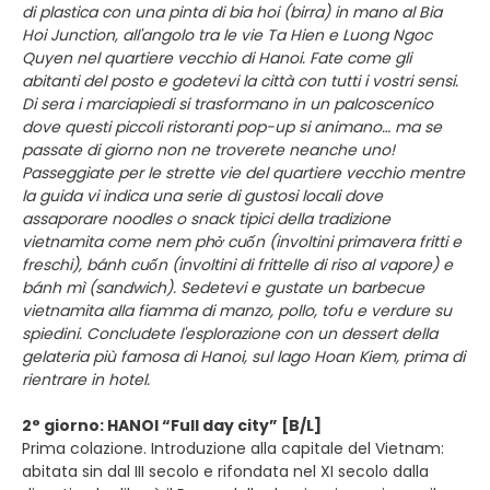
di plastica con una pinta di bia hoi (birra) in mano al Bia
Hoi Junction, all'angolo tra le vie Ta Hien e Luong Ngoc
Quyen nel quartiere vecchio di Hanoi. Fate come gli
abitanti del posto e godetevi la città con tutti i vostri sensi.
Di sera i marciapiedi si trasformano in un palcoscenico
dove questi piccoli ristoranti pop-up si animano… ma se
passate di giorno non ne troverete neanche uno!
Passeggiate per le strette vie del quartiere vecchio mentre
la guida vi indica una serie di gustosi locali dove
assaporare noodles o snack tipici della tradizione
vietnamita come nem phở cuốn (involtini primavera fritti e
freschi), bánh cuốn (involtini di frittelle di riso al vapore) e
bánh mì (sandwich). Sedetevi e gustate un barbecue
vietnamita alla fiamma di manzo, pollo, tofu e verdure su
spiedini. Concludete l'esplorazione con un dessert della
gelateria più famosa di Hanoi, sul lago Hoan Kiem, prima di
rientrare in hotel.
2° giorno: HANOI “Full day city” [B/L]
Prima colazione. Introduzione alla capitale del Vietnam:
abitata sin dal III secolo e rifondata nel XI secolo dalla