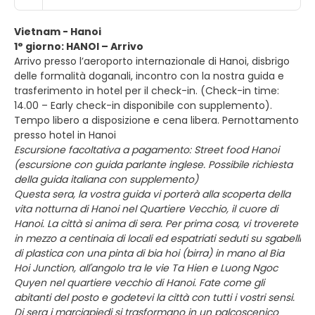
Vietnam - Hanoi
1° giorno: HANOI – Arrivo
Arrivo presso l’aeroporto internazionale di Hanoi, disbrigo
delle formalità doganali, incontro con la nostra guida e
trasferimento in hotel per il check-in. (Check-in time:
14.00 – Early check-in disponibile con supplemento).
Tempo libero a disposizione e cena libera. Pernottamento
presso hotel in Hanoi
Escursione facoltativa a pagamento: Street food Hanoi
(escursione con guida parlante inglese. Possibile richiesta
della guida italiana con supplemento)
Questa sera, la vostra guida vi porterà alla scoperta della
vita notturna di Hanoi nel Quartiere Vecchio, il cuore di
Hanoi. La città si anima di sera. Per prima cosa, vi troverete
in mezzo a centinaia di locali ed espatriati seduti su sgabelli
di plastica con una pinta di bia hoi (birra) in mano al Bia
Hoi Junction, all'angolo tra le vie Ta Hien e Luong Ngoc
Quyen nel quartiere vecchio di Hanoi. Fate come gli
abitanti del posto e godetevi la città con tutti i vostri sensi.
Di sera i marciapiedi si trasformano in un palcoscenico