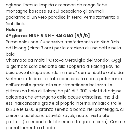
agitano l'acqua limpida circondati da magnifiche
montagne boscose su cui pascolano gli animali,
godranno di un vero paradiso in terra. Pernottamento a
Ninh Binh.
Halong
4° giorno: NINH BINH – HALONG [B/L/D]
Prima colazione. Successivo trasferimento da Ninh Binh
ad Halong (circa 3 ore) per la crociera di una notte nella
baia.
Chiamata da molti l’”Ottava Meraviglia del Mondo”. Oggi
la giornata sarà dedicata alla scoperta di Halong Bay “la
baia dove il drago scende in mare” come ribattezzata dai
Vietnamiti; la baia è stata riconosciuta come patrimonio
dell’umanità grazie alla sua straordinaria bellezza. La
pittoresca baia di Halong ha più di 3.000 isolotti di origine
calcarea che emergono dalle acque cristalline, molti di
essi nascondono grotte al proprio interno. Imbarco tra le
12.30 e le 13.00 e pranzo servito a bordo. Nel pomeriggio, ci
uniremo ad alcune attività: kayak, nuoto, visita alle
grotte... (a seconda dell'itinerario di ogni crociera). Cena e
pernottamento a bordo.