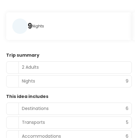
9
Nights
Trip summary
2 Adults
Nights
9
This idea includes
Destinations
6
Transports
5
Accommodations
6