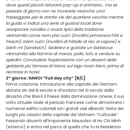
dove questi piccoli ristoranti pop-up si animano… ma se
passate di giorno non ne troverete neanche uno!
Passeggiate per le strette vie del quartiere vecchio mentre
la guida vi indica una serie di gustosi locali dove
assaporare noodles o snack tipici della tradizione
vietnamita come nem phở cuốn (involtini primavera fritti e
freschi), bánh cuốn (involtini di frittelle di riso al vapore) e
bánh mì (sandwich). Sedetevi e gustate un barbecue
vietnamita alla fiamma di manzo, pollo, tofu e verdure su
spiedini. Concludete l'esplorazione con un dessert della
gelateria più famosa di Hanoi, sul lago Hoan Kiem, prima di
rientrare in hotel.
2° giorno: HANOI “Full day city” [B/L]
Prima colazione. Introduzione alla capitale del Vietnam:
abitata sin dal III secolo e rifondata nel XI secolo dalla
dinastia che liberò il Paese dalla dominazione cinese, il suo
volto attuale risale al periodo francese come dimostrano i
numerosi edifici coloniali ed i grandi viali alberati. Visita dei
luoghi piú classici della capitale del Vietnam “Culturale”.
Passando davanti all’imponente Mausoleo di Ho Chi Minh
(esterno) si entra nel parco di quella che fu la Residenza