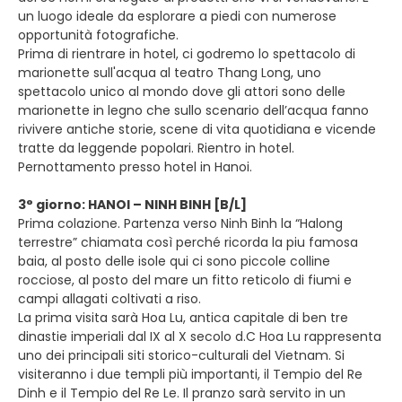
un luogo ideale da esplorare a piedi con numerose
opportunità fotografiche.
Prima di rientrare in hotel, ci godremo lo spettacolo di
marionette sull'acqua al teatro Thang Long, uno
spettacolo unico al mondo dove gli attori sono delle
marionette in legno che sullo scenario dell’acqua fanno
rivivere antiche storie, scene di vita quotidiana e vicende
tratte da leggende popolari. Rientro in hotel.
Pernottamento presso hotel in Hanoi.
3° giorno: HANOI – NINH BINH [B/L]
Prima colazione. Partenza verso Ninh Binh la “Halong
terrestre” chiamata così perché ricorda la piu famosa
baia, al posto delle isole qui ci sono piccole colline
rocciose, al posto del mare un fitto reticolo di fiumi e
campi allagati coltivati a riso.
La prima visita sarà Hoa Lu, antica capitale di ben tre
dinastie imperiali dal IX al X secolo d.C Hoa Lu rappresenta
uno dei principali siti storico-culturali del Vietnam. Si
visiteranno i due templi più importanti, il Tempio del Re
Dinh e il Tempio del Re Le. Il pranzo sarà servito in un