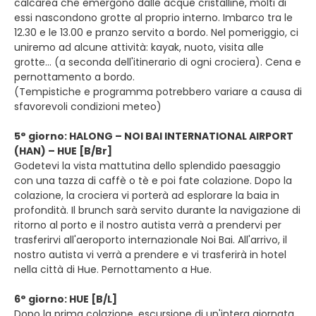
calcarea che emergono dalle acque cristalline, molti di
essi nascondono grotte al proprio interno. Imbarco tra le
12.30 e le 13.00 e pranzo servito a bordo. Nel pomeriggio, ci
uniremo ad alcune attività: kayak, nuoto, visita alle
grotte... (a seconda dell'itinerario di ogni crociera). Cena e
pernottamento a bordo.
(Tempistiche e programma potrebbero variare a causa di
sfavorevoli condizioni meteo)
5° giorno: HALONG – NOI BAI INTERNATIONAL AIRPORT
(HAN) – HUE [B/Br]
Godetevi la vista mattutina dello splendido paesaggio
con una tazza di caffè o tè e poi fate colazione. Dopo la
colazione, la crociera vi porterà ad esplorare la baia in
profondità. Il brunch sarà servito durante la navigazione di
ritorno al porto e il nostro autista verrà a prendervi per
trasferirvi all'aeroporto internazionale Noi Bai. All'arrivo, il
nostro autista vi verrà a prendere e vi trasferirà in hotel
nella città di Hue. Pernottamento a Hue.
6° giorno: HUE [B/L]
Dopo la prima colazione, escursione di un'intera giornata