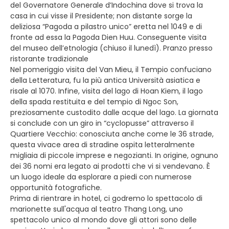
del Governatore Generale d’Indochina dove si trova la
casa in cui visse il Presidente; non distante sorge la
deliziosa “Pagoda a pilastro unico” eretta nel 1049 e di
fronte ad essa la Pagoda Dien Huu. Conseguente visita
del museo dell’etnologia (chiuso il lunedì). Pranzo presso
ristorante tradizionale
Nel pomeriggio visita del Van Mieu, il Tempio confuciano
della Letteratura, fu la più antica Università asiatica e
risale al 1070. Infine, visita del lago di Hoan Kiem, il lago
della spada restituita e del tempio di Ngoc Son,
preziosamente custodito dalle acque del lago. La giornata
si conclude con un giro in “cyclopusse” attraverso il
Quartiere Vecchio: conosciuta anche come le 36 strade,
questa vivace area di stradine ospita letteralmente
migliaia di piccole imprese e negozianti. In origine, ognuno
dei 36 nomi era legato ai prodotti che vi si vendevano. È
un luogo ideale da esplorare a piedi con numerose
opportunità fotografiche.
Prima di rientrare in hotel, ci godremo lo spettacolo di
marionette sull'acqua al teatro Thang Long, uno
spettacolo unico al mondo dove gli attori sono delle