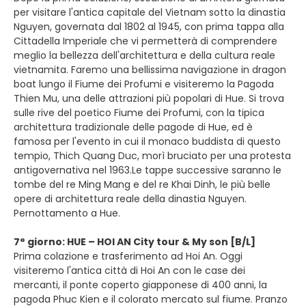
per visitare l'antica capitale del Vietnam sotto la dinastia
Nguyen, governata dal 1802 al 1945, con prima tappa alla
Cittadella Imperiale che vi permetterà di comprendere
meglio la bellezza dell'architettura e della cultura reale
vietnamita. Faremo una bellissima navigazione in dragon
boat lungo il Fiume dei Profumi e visiteremo la Pagoda
Thien Mu, una delle attrazioni più popolari di Hue. Si trova
sulle rive del poetico Fiume dei Profumi, con la tipica
architettura tradizionale delle pagode di Hue, ed è
famosa per l'evento in cui il monaco buddista di questo
tempio, Thich Quang Duc, morì bruciato per una protesta
antigovernativa nel 1963.Le tappe successive saranno le
tombe del re Ming Mang e del re Khai Dinh, le più belle
opere di architettura reale della dinastia Nguyen.
Pernottamento a Hue.
7° giorno: HUE – HOI AN City tour & My son [B/L]
Prima colazione e trasferimento ad Hoi An. Oggi
visiteremo l'antica città di Hoi An con le case dei
mercanti, il ponte coperto giapponese di 400 anni, la
pagoda Phuc Kien e il colorato mercato sul fiume. Pranzo