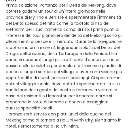
Prima colazione. Partenza per il Delta del Mekong, dove
potrete godervi un tour di un'intera giornata nelle
province di My Tho e Ben Tre e sperimentare l'immensità
del Delta spesso definita come la “ciotola di riso del
Vietnam” per i suoi immensi campi di riso. I primi punti di
interesse del tour giornaliero del delta del Mekong sono gli
allevamenti di pesce e il mercato. Durante la navigazione
si potranno ammirare i 4 leggendari isolotti del Delta: del
Drago, dell'Unicorno, della Tartaruga e della Fenice. Una
barca vi condurrà lungo gli stretti corsi d'acqua, prima di
passare alla bicicletta per pedalare attraverso i giardini di
cocco e lungo i sentieri dei villaggi e avere una visione più
approfondita di questi bellissimi paesaggi. Ci sposteremo
poi nel villaggio locale, dove potrete sperimentare la vita
quotidiana della gente del posto e fermarvi a visitare le
case dei residenti o i laboratori per imparare come si
preparano le torte di banane e cocco e assaggiare
queste specialità locali.
Il pranzo sarà servito con piatti unici della cucina del
Mekong prima di tornare a Ho Chi Minh City. Rientriamo in
hotel. Pernottamento a Ho Chi Minh.