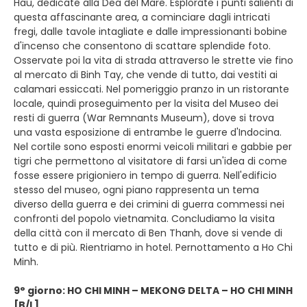
Hau, dedicate alla Dea del Mare. Esplorate i punti salienti di
questa affascinante area, a cominciare dagli intricati
fregi, dalle tavole intagliate e dalle impressionanti bobine
d'incenso che consentono di scattare splendide foto.
Osservate poi la vita di strada attraverso le strette vie fino
al mercato di Binh Tay, che vende di tutto, dai vestiti ai
calamari essiccati. Nel pomeriggio pranzo in un ristorante
locale, quindi proseguimento per la visita del Museo dei
resti di guerra (War Remnants Museum), dove si trova
una vasta esposizione di entrambe le guerre d'Indocina.
Nel cortile sono esposti enormi veicoli militari e gabbie per
tigri che permettono al visitatore di farsi un'idea di come
fosse essere prigioniero in tempo di guerra. Nell'edificio
stesso del museo, ogni piano rappresenta un tema
diverso della guerra e dei crimini di guerra commessi nei
confronti del popolo vietnamita. Concludiamo la visita
della città con il mercato di Ben Thanh, dove si vende di
tutto e di più. Rientriamo in hotel. Pernottamento a Ho Chi
Minh.
9° giorno: HO CHI MINH – MEKONG DELTA – HO CHI MINH
[B/L]