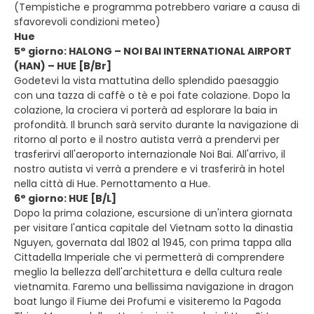
(Tempistiche e programma potrebbero variare a causa di
sfavorevoli condizioni meteo)
Hue
5° giorno: HALONG – NOI BAI INTERNATIONAL AIRPORT
(HAN) – HUE [B/Br]
Godetevi la vista mattutina dello splendido paesaggio
con una tazza di caffè o tè e poi fate colazione. Dopo la
colazione, la crociera vi porterà ad esplorare la baia in
profondità. Il brunch sarà servito durante la navigazione di
ritorno al porto e il nostro autista verrà a prendervi per
trasferirvi all'aeroporto internazionale Noi Bai. All'arrivo, il
nostro autista vi verrà a prendere e vi trasferirà in hotel
nella città di Hue. Pernottamento a Hue.
6° giorno: HUE [B/L]
Dopo la prima colazione, escursione di un'intera giornata
per visitare l'antica capitale del Vietnam sotto la dinastia
Nguyen, governata dal 1802 al 1945, con prima tappa alla
Cittadella Imperiale che vi permetterà di comprendere
meglio la bellezza dell'architettura e della cultura reale
vietnamita. Faremo una bellissima navigazione in dragon
boat lungo il Fiume dei Profumi e visiteremo la Pagoda