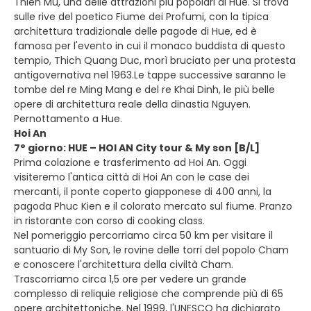
Thien Mu, una delle attrazioni più popolari di Hue. Si trova
sulle rive del poetico Fiume dei Profumi, con la tipica
architettura tradizionale delle pagode di Hue, ed è
famosa per l'evento in cui il monaco buddista di questo
tempio, Thich Quang Duc, morì bruciato per una protesta
antigovernativa nel 1963.Le tappe successive saranno le
tombe del re Ming Mang e del re Khai Dinh, le più belle
opere di architettura reale della dinastia Nguyen.
Pernottamento a Hue.
Hoi An
7° giorno: HUE – HOI AN City tour & My son [B/L]
Prima colazione e trasferimento ad Hoi An. Oggi
visiteremo l'antica città di Hoi An con le case dei
mercanti, il ponte coperto giapponese di 400 anni, la
pagoda Phuc Kien e il colorato mercato sul fiume. Pranzo
in ristorante con corso di cooking class.
Nel pomeriggio percorriamo circa 50 km per visitare il
santuario di My Son, le rovine delle torri del popolo Cham
e conoscere l'architettura della civiltà Cham.
Trascorriamo circa 1,5 ore per vedere un grande
complesso di reliquie religiose che comprende più di 65
opere architettoniche. Nel 1999, l'UNESCO ha dichiarato