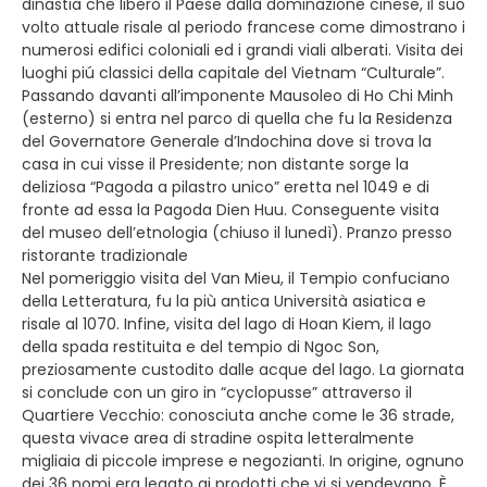
dinastia che liberò il Paese dalla dominazione cinese, il suo
volto attuale risale al periodo francese come dimostrano i
numerosi edifici coloniali ed i grandi viali alberati. Visita dei
luoghi piú classici della capitale del Vietnam “Culturale”.
Passando davanti all’imponente Mausoleo di Ho Chi Minh
(esterno) si entra nel parco di quella che fu la Residenza
del Governatore Generale d’Indochina dove si trova la
casa in cui visse il Presidente; non distante sorge la
deliziosa “Pagoda a pilastro unico” eretta nel 1049 e di
fronte ad essa la Pagoda Dien Huu. Conseguente visita
del museo dell’etnologia (chiuso il lunedì). Pranzo presso
ristorante tradizionale
Nel pomeriggio visita del Van Mieu, il Tempio confuciano
della Letteratura, fu la più antica Università asiatica e
risale al 1070. Infine, visita del lago di Hoan Kiem, il lago
della spada restituita e del tempio di Ngoc Son,
preziosamente custodito dalle acque del lago. La giornata
si conclude con un giro in “cyclopusse” attraverso il
Quartiere Vecchio: conosciuta anche come le 36 strade,
questa vivace area di stradine ospita letteralmente
migliaia di piccole imprese e negozianti. In origine, ognuno
dei 36 nomi era legato ai prodotti che vi si vendevano. È