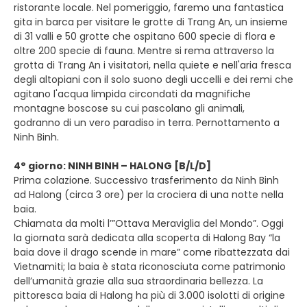
ristorante locale. Nel pomeriggio, faremo una fantastica
gita in barca per visitare le grotte di Trang An, un insieme
di 31 valli e 50 grotte che ospitano 600 specie di flora e
oltre 200 specie di fauna. Mentre si rema attraverso la
grotta di Trang An i visitatori, nella quiete e nell'aria fresca
degli altopiani con il solo suono degli uccelli e dei remi che
agitano l'acqua limpida circondati da magnifiche
montagne boscose su cui pascolano gli animali,
godranno di un vero paradiso in terra. Pernottamento a
Ninh Binh.
4° giorno: NINH BINH – HALONG [B/L/D]
Prima colazione. Successivo trasferimento da Ninh Binh
ad Halong (circa 3 ore) per la crociera di una notte nella
baia.
Chiamata da molti l’”Ottava Meraviglia del Mondo”. Oggi
la giornata sarà dedicata alla scoperta di Halong Bay “la
baia dove il drago scende in mare” come ribattezzata dai
Vietnamiti; la baia è stata riconosciuta come patrimonio
dell’umanità grazie alla sua straordinaria bellezza. La
pittoresca baia di Halong ha più di 3.000 isolotti di origine