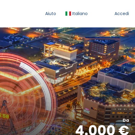
Aiuto
Italiano
Accedi
Da
4.000 €