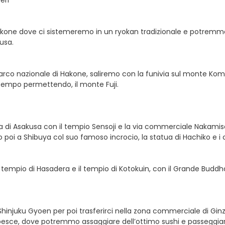
eri
akone dove ci sistemeremo in un ryokan tradizionale e potremmo u
usa.
 parco nazionale di Hakone, saliremo con la funivia sul monte 
, tempo permettendo, il monte Fuji.
ona di Asakusa con il tempio Sensoji e la via commerciale Nakamis
oi a Shibuya col suo famoso incrocio, la statua di Hachiko e i c
 tempio di Hasadera e il tempio di Kotokuin, con il Grande Buddh
 Shinjuku Gyoen per poi trasferirci nella zona commerciale di Ginza
l pesce, dove potremmo assaggiare dell’ottimo sushi e passeggiar