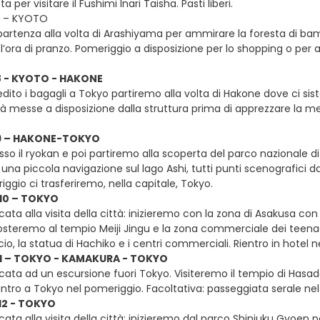
 per visitare il Fushimi Inari Taisha. Pasti liberi.
7 – KYOTO
partenza alla volta di Arashiyama per ammirare la foresta di bam
 l’ora di pranzo. Pomeriggio a disposizione per lo shopping o per att
 8 - KYOTO - HAKONE
dito i bagagli a Tokyo partiremo alla volta di Hakone dove ci s
ità messe a disposizione dalla struttura prima di apprezzare la m
Y 9 – HAKONE-TOKYO
sso il ryokan e poi partiremo alla scoperta del parco nazionale
una piccola navigazione sul lago Ashi, tutti punti scenografici 
riggio ci trasferiremo, nella capitale, Tokyo.
 10 – TOKYO
ata alla visita della città: inizieremo con la zona di Asakusa con
osteremo al tempio Meiji Jingu e la zona commerciale dei teenag
o, la statua di Hachiko e i centri commerciali. Rientro in hotel 
 11 – TOKYO - KAMAKURA - TOKYO
cata ad un escursione fuori Tokyo. Visiteremo il tempio di Hasade
tro a Tokyo nel pomeriggio. Facoltativa: passeggiata serale nel qu
 12 - TOKYO
ata alla visita della città: inizieremo dal parco Shinjuku Gyoen p