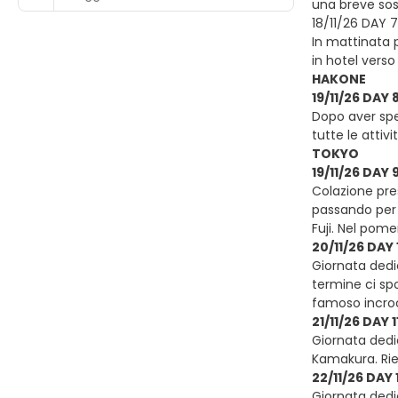
una breve sosta
18/11/26 DAY 
In mattinata 
in hotel verso
HAKONE
19/11/26 DAY
Dopo aver spe
tutte le attiv
TOKYO
19/11/26 DA
Colazione pre
passando per 
Fuji. Nel pome
20/11/26 DAY
Giornata dedic
termine ci sp
famoso incroci
21/11/26 DAY
Giornata dedi
Kamakura. Rien
22/11/26 DAY
Giornata dedic