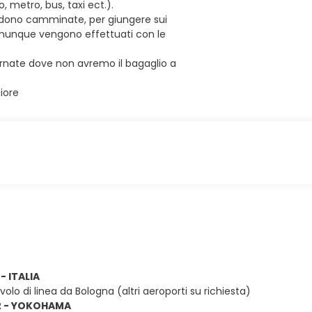
, metro, bus, taxi ect.).
vedono camminate, per giungere sui
comunque vengono effettuati con le
ornate dove non avremo il bagaglio a
iore
 - ITALIA
olo di linea da Bologna (altri aeroporti su richiesta)
 2 - YOKOHAMA