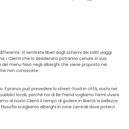
erente. Vi sentirete liberi dagli schemi dei soliti viaggi
a: i Clienti che lo desiderano potranno cenare in sua
 del menu fisso negli alberghi che viene proposto nei
a che non conoscete.
. Il pranzo può prevedere lo street-food in città, sosta nei
ubblici locali, perché noi di Be Friend vogliamo farmi vivere
o ai nostri Clienti il tempo di godere in libertà la bellezza
tra filosofia scegliamo alberghi in zone centrali dove poterci