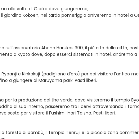
emo alla volta di Osaka dove giungeremo,
il giardino Kokoen, nel tardo pomeriggio arriveremo in hotel a O
o sull'osservatorio Abeno Harukas 300, il più alto della città, cos
mento a Kyoto dove, dopo esserci sistemati in hotel, andremo a fa
 Ryoanji e Kinkakuji (padiglione d’oro) per poi visitare l’antico me
no a giungere al Maruyama park. Pasti liberi.
ima per la produzione del the verde, dove visiteremo il tempio Byo
uddha al suo interno, passeremo tra i cervi attraversando il fam
sosta per visitare il Fushimi Inari Taisha. Pasti liberi.
a foresta di bambù, il tempio Tenruji e la piccola zona commercia