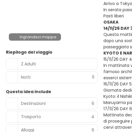
Arrivo a Toky
In serata pass
Pasti liberi.
OSAKA
14/11/26 DAY
Questa mattin
Ingrandisci mappa
dopo una sost
passeggiata su
Riepilogo del viaggio
KYOTO E NA
15/11/26 DAY
2 Adulti
In mattinata v
famoso archit
Notti
11
esserci sistem
16/11/26 DAY 
Giornata dedic
Questa idea include
Kyoto: il Nis
Maruyama park.
Destinazioni
6
17/11/26 DAY 
Mattinata dedi
Trasporto
4
di proseguire 
cervi attrave
Alloggi
6