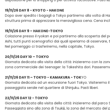
disposizione per lo shopping o per attività facoltative. Pasti lib
19/11/26 DAY 8 - KYOTO - HAKONE
Dopo aver spedito i bagagli a Tokyo partiremo alla volta di H
struttura prima di apprezzare la meravigliosa cena. Cena incl
19/11/26 DAY 9 – HAKONE-TOKYO
Colazione presso il ryokan e poi partiremo alla scoperta del
Ashi, tutti punti scenografici dai quali speriamo di osservare
Nel pomeriggio ci trasferiremo, nella capitale, Tokyo.
20/11/26 DAY 10 – TOKYO
Giornata dedicata alla visita della città: inizieremo con la z
zona commerciale dei teenager: la Takeshita dori. Passeremo p
21/11/26 DAY 11 – TOKYO - KAMAKURA - TOK
YO
Giornata dedicata ad un escursione fuori Tokyo. Visiteremo il
passeggiata serale nel quartiere di Shinjuku. Pasti liberi.
22/11/26 DAY 12 - TOKYO
Giornata dedicata alla visita della città: inizieremo dal parco
Passeggiata sino alla zona di Tsukiji, la zona del mercato de