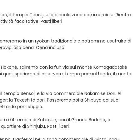
bù, il tempio Tenruji e la piccola zona commerciale. Rientro
ività facoltative. Pasti liberi
istemeremo in un ryokan tradizionale e potremmo usufruire di
eravigliosa cena. Cena inclusa.
 di Hakone, saliremo con la funivia sul monte Komagadatake
dai quali speriamo di osservare, tempo permettendo, il monte
 il tempio Sensoji e la via commerciale Nakamise Dori. Al
er: la Takeshita dori. Passeremo poi a Shibuya col suo
nel tardo pomeriggio.
ra e il tempio di Kotokuin, con il Grande Buddha, a
artiere di Shinjuku. Pasti liberi.
er poi trasferirci nella zona commerciale di Ginza, con i