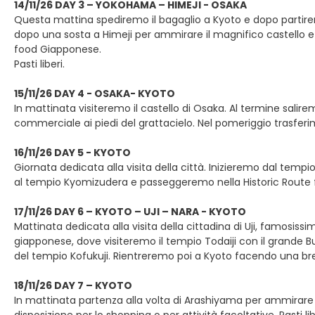
14/11/26 DAY 3 – YOKOHAMA – HIMEJI - OSAKA
Questa mattina spediremo il bagaglio a Kyoto e dopo partir
dopo una sosta a Himeji per ammirare il magnifico castello e 
food Giapponese.
Pasti liberi.
15/11/26 DAY 4 - OSAKA- KYOTO
In mattinata visiteremo il castello di Osaka. Al termine salirem
commerciale ai piedi del grattacielo. Nel pomeriggio trasferi
16/11/26 DAY 5 - KYOTO
Giornata dedicata alla visita della città. Inizieremo dal tempio
al tempio Kyomizudera e passeggeremo nella Historic Route fi
17/11/26 DAY 6 – KYOTO – UJI – NARA - KYOTO
Mattinata dedicata alla visita della cittadina di Uji, famosiss
giapponese, dove visiteremo il tempio Todaiji con il grande B
del tempio Kofukuji. Rientreremo poi a Kyoto facendo una breve 
18/11/26 DAY 7 – KYOTO
In mattinata partenza alla volta di Arashiyama per ammirare l