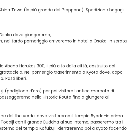
e China Town (la più grande del Giappone). Spedizione bagagli.
i Osaka dove giungeremo,
n, nel tardo pomeriggio arriveremo in hotel a Osaka. In serata
o Abeno Harukas 300, il più alto della città, costruito dal
l grattacielo. Nel pomerigio traserimento a Kyoto dove, dopo
 Pasti liberi.
ji (padiglione d’oro) per poi visitare l’antico mercato di
 passeggeremo nella Historic Route fino a giungere al
zione del the verde, dove visiteremo il tempio Byodo-in prima
 Todaiji con il grande Buddha al suo interno, passeremo tra i
 esterna del tempio Kofukuji. Rientreremo poi a Kyoto facendo