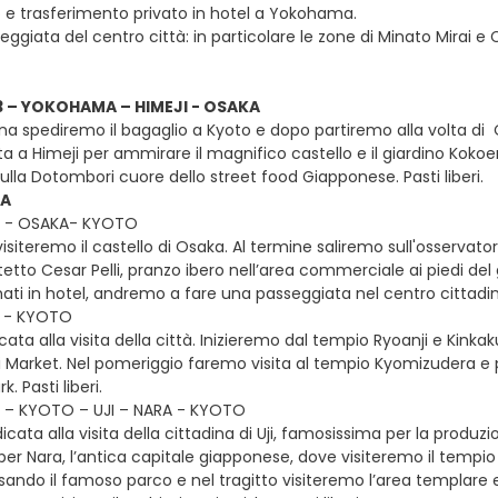
o e trasferimento privato in hotel a Yokohama.
eggiata del centro città: in particolare le zone di Minato Mirai 
 3 – YOKOHAMA – HIMEJI - OSAKA
a spediremo il bagaglio a Kyoto e dopo partiremo alla volta d
a a Himeji per ammirare il magnifico castello e il giardino Kokoe
lla Dotombori cuore dello street food Giapponese. Pasti liberi.
RA
 4 - OSAKA- KYOTO
isiteremo il castello di Osaka. Al termine saliremo sull'osservatori
etto Cesar Pelli, pranzo ibero nell’area commerciale ai piedi de
ati in hotel, andremo a fare una passeggiata nel centro cittadino.
5 - KYOTO
ata alla visita della città. Inizieremo dal tempio Ryoanji e Kinkaku
hiki Market. Nel pomeriggio faremo visita al tempio Kyomizudera e
 Pasti liberi.
6 – KYOTO – UJI – NARA - KYOTO
cata alla visita della cittadina di Uji, famosissima per la produ
per Nara, l’antica capitale giapponese, dove visiteremo il tempio
rsando il famoso parco e nel tragitto visiteremo l’area templare