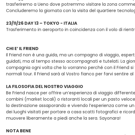
trasferiremo a Ueno dove potremmo visitare la zona commer
Concluderemo la giornata con la visita del quartiere tecnologi
23/11/26 DAY 13 – TOKYO - ITALIA
Trasferimento in aeroporto in coincidenza con il volo di rientro i
CHI E’ IL FRIEND
Il Friend non è una guida, ma un compagno di viaggio, esperto d
guidati, ma al tempo stesso accompagnati e tutelati. La gior
compagnia ogni volta che lo vorranno perché con il Friend si
normali tour. Il Friend sarà al Vostro fianco per farvi senti
LA FILOSOFIA DEL NOSTRO VIAGGIO
Be Friend nasce per offrire un’esperienza di viaggio different
combini (market locali) o ristoranti locali per un pasto veloc
la destinazione assaporando e vivendo l’esperienza come un vero
dei luoghi visitati per portare a casa scatti fotografici e ricor
muovere liberamente a piedi anche la sera. Sayonara!
NOTA BENE