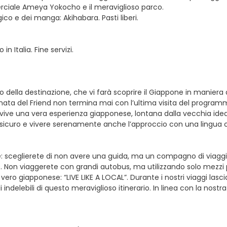
ciale Ameya Yokocho e il meraviglioso parco.
co e dei manga: Akihabara. Pasti liberi.
n Italia. Fine servizi.
ella destinazione, che vi farà scoprire il Giappone in maniera diff
nata del Friend non termina mai con l’ultima visita del programm
 vive una vera esperienza giapponese, lontana dalla vecchia idea
re al sicuro e vivere serenamente anche l’approccio con una lingu
e: sceglierete di non avere una guida, ma un compagno di viaggio
e. Non viaggerete con grandi autobus, ma utilizzando solo mezzi p
 giapponese: “LIVE LIKE A LOCAL”. Durante i nostri viaggi lasciam
di indelebili di questo meraviglioso itinerario. In linea con la nos