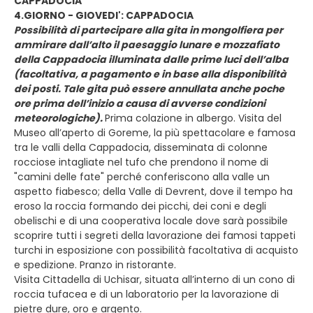
CAPPADOCIA
4.GIORNO - GIOVEDI': CAPPADOCIA
Possibilità di partecipare alla gita in mongolfiera per
ammirare dall’alto il paesaggio lunare e mozzafiato
della Cappadocia illuminata dalle prime luci dell’alba
(facoltativa, a pagamento e in base alla disponibilità
dei posti. Tale gita può essere annullata anche poche
ore prima dell’inizio a causa di avverse condizioni
meteorologiche).
Prima colazione in albergo. Visita del
Museo all’aperto di Goreme, la più spettacolare e famosa
tra le valli della Cappadocia, disseminata di colonne
rocciose intagliate nel tufo che prendono il nome di
"camini delle fate" perché conferiscono alla valle un
aspetto fiabesco; della Valle di Devrent, dove il tempo ha
eroso la roccia formando dei picchi, dei coni e degli
obelischi e di una cooperativa locale dove sarà possibile
scoprire tutti i segreti della lavorazione dei famosi tappeti
turchi in esposizione con possibilità facoltativa di acquisto
e spedizione. Pranzo in ristorante.
Visita Cittadella di Uchisar, situata all’interno di un cono di
roccia tufacea e di un laboratorio per la lavorazione di
pietre dure, oro e argento.