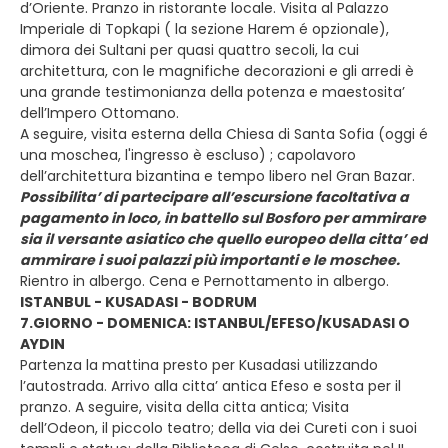
d’Oriente. Pranzo in ristorante locale. Visita al Palazzo
Imperiale di Topkapi ( la sezione Harem é opzionale),
dimora dei Sultani per quasi quattro secoli, la cui
architettura, con le magnifiche decorazioni e gli arredi è
una grande testimonianza della potenza e maestosita’
dell’Impero Ottomano.
A seguire, visita esterna della Chiesa di Santa Sofia (oggi é
una moschea, l'ingresso è escluso) ; capolavoro
dell’architettura bizantina e tempo libero nel Gran Bazar.
Possibilita’ di partecipare all’escursione facoltativa a
pagamento in loco, in battello sul Bosforo per ammirare
sia il versante asiatico che quello europeo della citta’ ed
ammirare i suoi palazzi più importanti e le moschee.
Rientro in albergo. Cena e Pernottamento in albergo.
ISTANBUL - KUSADASI - BODRUM
7.GIORNO - DOMENICA: ISTANBUL/EFESO/KUSADASI O
AYDIN
Partenza la mattina presto per Kusadasi utilizzando
l’autostrada. Arrivo alla citta’ antica Efeso e sosta per il
pranzo. A seguire, visita della citta antica; Visita
dell’Odeon, il piccolo teatro; della via dei Cureti con i suoi