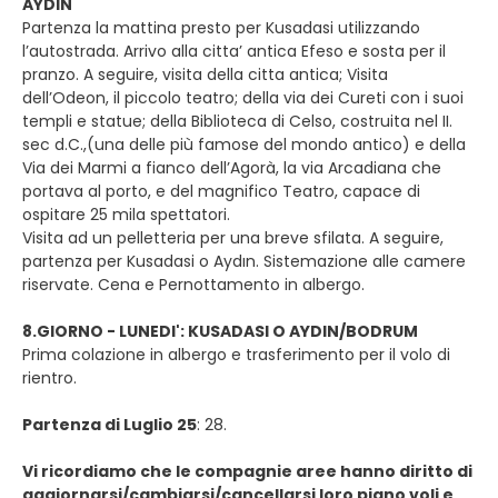
AYDIN
Partenza la mattina presto per Kusadasi utilizzando
l’autostrada. Arrivo alla citta’ antica Efeso e sosta per il
pranzo. A seguire, visita della citta antica; Visita
dell’Odeon, il piccolo teatro; della via dei Cureti con i suoi
templi e statue; della Biblioteca di Celso, costruita nel II.
sec d.C.,(una delle più famose del mondo antico) e della
Via dei Marmi a fianco dell’Agorà, la via Arcadiana che
portava al porto, e del magnifico Teatro, capace di
ospitare 25 mila spettatori.
Visita ad un pelletteria per una breve sfilata. A seguire,
partenza per Kusadasi o Aydın. Sistemazione alle camere
riservate. Cena e Pernottamento in albergo.
8.GIORNO - LUNEDI': KUSADASI O AYDIN/BODRUM
Prima colazione in albergo e trasferimento per il volo di
rientro.
Partenza di Luglio 25
: 28.
Vi ricordiamo che le compagnie aree hanno diritto di
aggiornarsi/cambiarsi/cancellarsi loro piano voli e