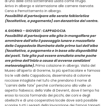
di uno delle citta sotterranea usata come rifugio.
Arrivo in albergo e sistemazione alle camere riservate.
Cena e Pernottamento in albergo.
Possibilità di partecipare alla serata folkloristica
(facoltativa, a pagamento) con danzatrice del ventre.
4.GIORNO - GIOVEDI': CAPPADOCIA
Possibilità di partecipare alla gita in mongolfiera per
ammirare dall’alto il paesaggio lunare e mozzafiato
della Cappadocia illuminata dalle prime luci dell’alba
(facoltativa, a pagamento e in base alla disponibilità
dei posti. Tale gita può essere annullata anche poche
ore prima dell’inizio a causa di avverse condizioni
meteorologiche).
Prima colazione in albergo. Visita del
Museo all’aperto di Goreme, la più spettacolare e famosa
tra le valli della Cappadocia, disseminata di colonne
rocciose intagliate nel tufo che prendono il nome di
"camini delle fate" perché conferiscono alla valle un
aspetto fiabesco; della Valle di Devrent, dove il tempo ha
eroso la roccia formando dei picchi, dei coni e degli
obelischi e di una cooperativa locale dove sarà possibile
scoprire tutti i segreti della lavorazione dei famosi tappeti