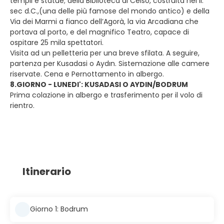
templi e statue; della Biblioteca di Celso, costruita nel II.
sec d.C.,(una delle più famose del mondo antico) e della
Via dei Marmi a fianco dell’Agorà, la via Arcadiana che
portava al porto, e del magnifico Teatro, capace di
ospitare 25 mila spettatori.
Visita ad un pelletteria per una breve sfilata. A seguire,
partenza per Kusadasi o Aydın. Sistemazione alle camere
riservate. Cena e Pernottamento in albergo.
8.GIORNO - LUNEDI': KUSADASI O AYDIN/BODRUM
Prima colazione in albergo e trasferimento per il volo di
rientro.
Itinerario
Giorno 1: Bodrum