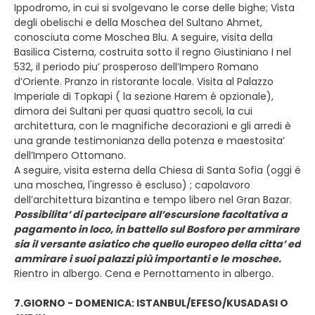
Ippodromo, in cui si svolgevano le corse delle bighe; Vista
degli obelischi e della Moschea del Sultano Ahmet,
conosciuta come Moschea Blu. A seguire, visita della
Basilica Cisterna, costruita sotto il regno Giustiniano I nel
532, il periodo piu’ prosperoso dell’Impero Romano
d’Oriente. Pranzo in ristorante locale. Visita al Palazzo
Imperiale di Topkapi ( la sezione Harem é opzionale),
dimora dei Sultani per quasi quattro secoli, la cui
architettura, con le magnifiche decorazioni e gli arredi è
una grande testimonianza della potenza e maestosita’
dell’Impero Ottomano.
A seguire, visita esterna della Chiesa di Santa Sofia (oggi é
una moschea, l'ingresso è escluso) ; capolavoro
dell’architettura bizantina e tempo libero nel Gran Bazar.
Possibilita’ di partecipare all’escursione facoltativa a
pagamento in loco, in battello sul Bosforo per ammirare
sia il versante asiatico che quello europeo della citta’ ed
ammirare i suoi palazzi più importanti e le moschee.
Rientro in albergo. Cena e Pernottamento in albergo.
7.GIORNO - DOMENICA: ISTANBUL/EFESO/KUSADASI O