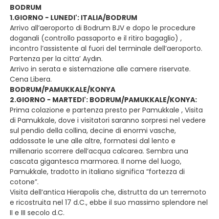
BODRUM
1.GIORNO - LUNEDI': ITALIA/BODRUM
Arrivo all’aeroporto di Bodrum BJV e dopo le procedure
doganali (controllo passaporto e il ritiro bagaglio) ,
incontro l’assistente al fuori del terminale dell’aeroporto.
Partenza per la citta’ Aydın.
Arrivo in serata e sistemazione alle camere riservate.
Cena Libera.
BODRUM/PAMUKKALE/KONYA
2.GIORNO - MARTEDI': BODRUM/PAMUKKALE/KONYA:
Prima colazione e partenza presto per Pamukkale , Visita
di Pamukkale, dove i visitatori saranno sorpresi nel vedere
sul pendio della collina, decine di enormi vasche,
addossate le une alle altre, formatesi dal lento e
millenario scorrere dell’acqua calcarea. Sembra una
cascata gigantesca marmorea. Il nome del luogo,
Pamukkale, tradotto in italiano significa “fortezza di
cotone”.
Visita dell’antica Hierapolis che, distrutta da un terremoto
e ricostruita nel 17 d.C., ebbe il suo massimo splendore nel
II e III secolo d.C.