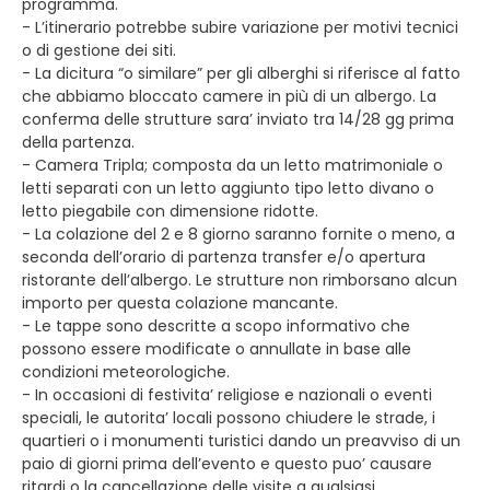
programma.
- L’itinerario potrebbe subire variazione per motivi tecnici
o di gestione dei siti.
- La dicitura “o similare” per gli alberghi si riferisce al fatto
che abbiamo bloccato camere in più di un albergo. La
conferma delle strutture sara’ inviato tra 14/28 gg prima
della partenza.
- Camera Tripla; composta da un letto matrimoniale o
letti separati con un letto aggiunto tipo letto divano o
letto piegabile con dimensione ridotte.
- La colazione del 2 e 8 giorno saranno fornite o meno, a
seconda dell’orario di partenza transfer e/o apertura
ristorante dell’albergo. Le strutture non rimborsano alcun
importo per questa colazione mancante.
- Le tappe sono descritte a scopo informativo che
possono essere modificate o annullate in base alle
condizioni meteorologiche.
- In occasioni di festivita’ religiose e nazionali o eventi
speciali, le autorita’ locali possono chiudere le strade, i
quartieri o i monumenti turistici dando un preavviso di un
paio di giorni prima dell’evento e questo puo’ causare
ritardi o la cancellazione delle visite a qualsiasi