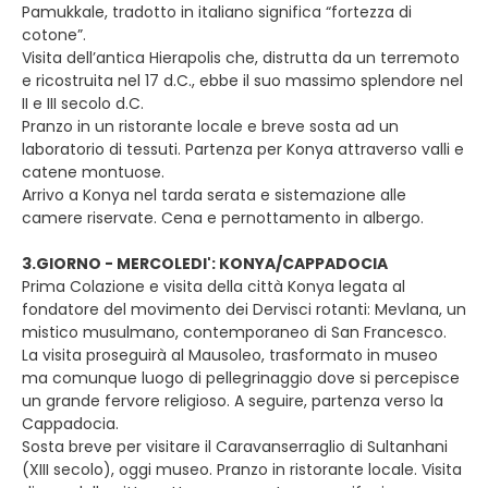
Pamukkale, tradotto in italiano significa “fortezza di
cotone”.
Visita dell’antica Hierapolis che, distrutta da un terremoto
e ricostruita nel 17 d.C., ebbe il suo massimo splendore nel
II e III secolo d.C.
Pranzo in un ristorante locale e breve sosta ad un
laboratorio di tessuti. Partenza per Konya attraverso valli e
catene montuose.
Arrivo a Konya nel tarda serata e sistemazione alle
camere riservate. Cena e pernottamento in albergo.
3.GIORNO - MERCOLEDI': KONYA/CAPPADOCIA
Prima Colazione e visita della città Konya legata al
fondatore del movimento dei Dervisci rotanti: Mevlana, un
mistico musulmano, contemporaneo di San Francesco.
La visita proseguirà al Mausoleo, trasformato in museo
ma comunque luogo di pellegrinaggio dove si percepisce
un grande fervore religioso. A seguire, partenza verso la
Cappadocia.
Sosta breve per visitare il Caravanserraglio di Sultanhani
(XIII secolo), oggi museo. Pranzo in ristorante locale. Visita