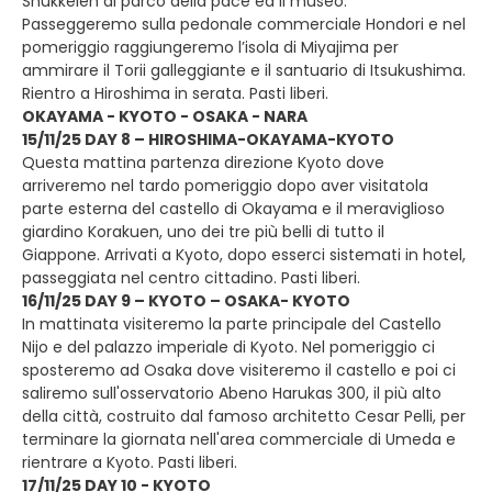
Shukkeien al parco della pace ed il museo.
Passeggeremo sulla pedonale commerciale Hondori e nel
pomeriggio raggiungeremo l’isola di Miyajima per
ammirare il Torii galleggiante e il santuario di Itsukushima.
Rientro a Hiroshima in serata. Pasti liberi.
OKAYAMA - KYOTO - OSAKA - NARA
15/11/25 DAY 8 – HIROSHIMA-OKAYAMA-KYOTO
Questa mattina partenza direzione Kyoto dove
arriveremo nel tardo pomeriggio dopo aver visitatola
parte esterna del castello di Okayama e il meraviglioso
giardino Korakuen, uno dei tre più belli di tutto il
Giappone. Arrivati a Kyoto, dopo esserci sistemati in hotel,
passeggiata nel centro cittadino. Pasti liberi.
16/11/25 DAY 9 – KYOTO – OSAKA- KYOTO
In mattinata visiteremo la parte principale del Castello
Nijo e del palazzo imperiale di Kyoto. Nel pomeriggio ci
sposteremo ad Osaka dove visiteremo il castello e poi ci
saliremo sull'osservatorio Abeno Harukas 300, il più alto
della città, costruito dal famoso architetto Cesar Pelli, per
terminare la giornata nell'area commerciale di Umeda e
rientrare a Kyoto. Pasti liberi.
17/11/25 DAY 10 - KYOTO