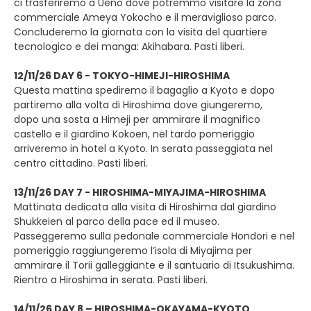
ci trasferiremo a Ueno dove potremmo visitare la zona
commerciale Ameya Yokocho e il meraviglioso parco.
Concluderemo la giornata con la visita del quartiere
tecnologico e dei manga: Akihabara. Pasti liberi.
12/11/26 DAY 6 - TOKYO-HIMEJI-HIROSHIMA
Questa mattina spediremo il bagaglio a Kyoto e dopo
partiremo alla volta di Hiroshima dove giungeremo,
dopo una sosta a Himeji per ammirare il magnifico
castello e il giardino Kokoen, nel tardo pomeriggio
arriveremo in hotel a Kyoto. In serata passeggiata nel
centro cittadino. Pasti liberi.
13/11/26 DAY 7 - HIROSHIMA-MIYAJIMA-HIROSHIMA
Mattinata dedicata alla visita di Hiroshima dal giardino
Shukkeien al parco della pace ed il museo.
Passeggeremo sulla pedonale commerciale Hondori e nel
pomeriggio raggiungeremo l’isola di Miyajima per
ammirare il Torii galleggiante e il santuario di Itsukushima.
Rientro a Hiroshima in serata. Pasti liberi.
14/11/26 DAY 8 – HIROSHIMA-OKAYAMA-KYOTO