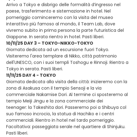
Arrivo a Tokyo e disbrigo delle formalità d’ingresso nel
paese, trasferimento e sistemazione in hotel. Nel
pomeriggio cominceremo con la visita del museo
interattivo più famoso al mondo, il Team Lab, dove
vivremo subito in prima persona la parte futuristica del
Giappone. In serata rientro in hotel. Pasti liberi.
10/11/25 DAY 3 – TOKYO-NIKKO-TOKYO
Giornata dedicata ad un escursione fuori Tokyo.
Visiteremo l'area templare di Nikko, città patrimonio
dell'UNESCO, con i suoi templi Toshogu e Rinnoji. Rientro a
Tokyo in serata. Pasti liberi.
11/11/25 DAY 4 - TOKYO
Giornata dedicata alla visita della città: inizieremo con la
zona di Asakusa con il tempio Sensoji e la via
commerciale Nakamise Dori. Al termine ci sposteremo al
tempio Meiji Jingu e la zona commerciale dei
teenager: la Takeshita dori. Passeremo poi a Shibuya col
suo famoso incrocio, la statua di Hachiko e i centri
commerciali. Rientro in hotel nel tardo pomeriggio.
Facoltativa: passeggiata serale nel quartiere di Shinjuku.
Pasti liberi.