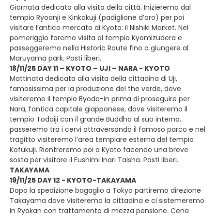
Giornata dedicata alla visita della città. Inizieremo dal
tempio Ryoanji e Kinkakuji (padiglione d’oro) per poi
visitare l’antico mercato di Kyoto: il Nishiki Market. Nel
pomeriggio faremo visita al tempio Kyomizudera e
passeggeremo nella Historic Route fino a giungere al
Maruyama park. Pasti liberi.
18/11/25 DAY 11 – KYOTO – UJI – NARA - KYOTO
Mattinata dedicata alla visita della cittadina di Uji,
famosissima per la produzione del the verde, dove
visiteremo il tempio Byodo-in prima di proseguire per
Nara, l’antica capitale giapponese, dove visiteremo il
tempio Todaiji con il grande Buddha al suo interno,
passeremo tra i cervi attraversando il famoso parco e nel
tragitto visiteremo l’area templare esterna del tempio
Kofukuji. Rientreremo poi a Kyoto facendo una breve
sosta per visitare il Fushimi Inari Taisha. Pasti liberi.
TAKAYAMA
19/11/25 DAY 12 - KYOTO-TAKAYAMA
Dopo la spedizione bagaglio a Tokyo partiremo direzione
Takayama dove visiteremo la cittadina e ci sistemeremo
in Ryokan con trattamento di mezza pensione. Cena