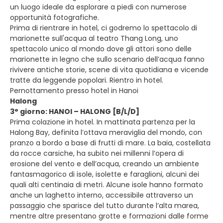
un luogo ideale da esplorare a piedi con numerose
opportunità fotografiche.
Prima di rientrare in hotel, ci godremo lo spettacolo di
marionette sull'acqua al teatro Thang Long, uno
spettacolo unico al mondo dove gli attori sono delle
marionette in legno che sullo scenario dell’acqua fanno
rivivere antiche storie, scene di vita quotidiana e vicende
tratte da leggende popolari. Rientro in hotel.
Pernottamento presso hotel in Hanoi
Halong
3° giorno: HANOI – HALONG [B/L/D]
Prima colazione in hotel. In mattinata partenza per la
Halong Bay, definita l’ottava meraviglia del mondo, con
pranzo a bordo a base di frutti di mare. La baia, costellata
da rocce carsiche, ha subito nei millenni l’opera di
erosione del vento e dell’acqua, creando un ambiente
fantasmagorico di isole, isolette e faraglioni, alcuni dei
quali alti centinaia di metri. Alcune isole hanno formato
anche un laghetto interno, accessibile attraverso un
passaggio che sparisce del tutto durante l’alta marea,
mentre altre presentano grotte e formazioni dalle forme