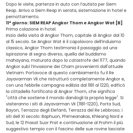
Dopo le visite, partenza in auto con l’autista per Siem
Reap. Arrivo a Siem Reap in serata, sistemazione in hotel e
pernottamento.
11° giorno: SIEM REAP Angkor Thom e Angkor Wat [B]
Prima colazione in hotel.
Inizio della visita di Angkor Thom, capitale di Angkor dal 10
al 15 secolo. Se Angkor Wat è il capolavoro dell’induismo
classico, Angkor Thom testimonia il passaggio ad una
ispirazione di segno diverso, quella del buddismo
mahayana, maturata dopo la catastrofe del 1177, quando
Angkor subì l’invasione dei Cham provenienti dall'attuale
Vietnam. Portavoce di questo cambiamento fu il Re
Jayavarman VII che ristrutturò completamente Angkor e,
con una febbrile campagna edilizia dal 1181 al 1220, edificò
la cittadella fortificata di Angkor Thom, che significa
"città che sostiene il mondo dandogli la propria legge". Si
visiteranno i siti di Jayavarman VII (1181-1220), Porta Sud,
Bayon, Terrazza degli Elefanti, Terrazza del Re Lebbroso; i
siti dell XI secolo: Baphuon, Phimeanakas, Khleang Nord e
Sud, le 12 Prasat Suor Prat e continuazione al Prohm il più
suggestivo tempio con il fascino delle sue rovine lasciate