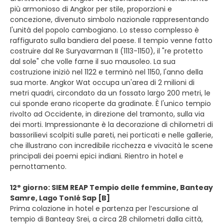
più armonioso di Angkor per stile, proporzioni e
concezione, divenuto simbolo nazionale rappresentando
l'unità del popolo cambogiano. Lo stesso complesso è
raffigurato sulla bandiera del paese. Il tempio venne fatto
costruire dal Re Suryavarman II (1113-1150), il "re protetto
dal sole" che volle farne il suo mausoleo. La sua
costruzione iniziò nel 1122 e terminò nel 1150, l'anno della
sua morte. Angkor Wat occupa un'area di 2 milioni di
metri quadri, circondato da un fossato largo 200 metri, le
cui sponde erano ricoperte da gradinate. È l'unico tempio
rivolto ad Occidente, in direzione del tramonto, sulla via
dei morti. Impressionante è la decorazione di chilometri di
bassorilievi scolpiti sulle pareti, nei porticati e nelle gallerie,
che illustrano con incredibile ricchezza e vivacità le scene
principali dei poemi epici indiani. Rientro in hotel e
pernottamento.
12° giorno: SIEM REAP Tempio delle femmine, Banteay
Samre, Lago Tonlé Sap [B]
Prima colazione in hotel e partenza per l’escursione al
tempio di Banteay Srei, a circa 28 chilometri dalla città,