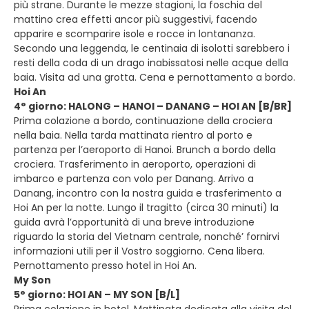
più strane. Durante le mezze stagioni, la foschia del
mattino crea effetti ancor più suggestivi, facendo
apparire e scomparire isole e rocce in lontananza.
Secondo una leggenda, le centinaia di isolotti sarebbero i
resti della coda di un drago inabissatosi nelle acque della
baia. Visita ad una grotta. Cena e pernottamento a bordo.
Hoi An
4° giorno: HALONG – HANOI – DANANG – HOI AN [B/BR]
Prima colazione a bordo, continuazione della crociera
nella baia. Nella tarda mattinata rientro al porto e
partenza per l’aeroporto di Hanoi. Brunch a bordo della
crociera. Trasferimento in aeroporto, operazioni di
imbarco e partenza con volo per Danang. Arrivo a
Danang, incontro con la nostra guida e trasferimento a
Hoi An per la notte. Lungo il tragitto (circa 30 minuti) la
guida avrà l’opportunità di una breve introduzione
riguardo la storia del Vietnam centrale, nonché’ fornirvi
informazioni utili per il Vostro soggiorno. Cena libera.
Pernottamento presso hotel in Hoi An.
My Son
5° giorno: HOI AN – MY SON [B/L]
Prima colazione in hotel. Mattinata dedicata alla visita del