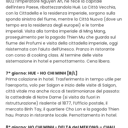
1802 l’imperatore Nguyen An, ne fece la capitale
dell’intero Paese, ribattezzandola Hué. La Città Vecchia,
con la Cittadella e la residenza imperiale, sorgono sulla
sponda sinistra del fiume, mentre la Città Nuova (dove un
tempo era la residenza degli europei) e le tombe
imperiali. Visita alla tomba imperiale di Ming Mang,
proseguimento per la pagoda Thien Mu che guarda sul
fiume dei Profumi e visita della cittadella imperiale, oggi
risistemata con l’aiuto dell’Unesco. Pranzo in ristorante
con corso di cooking class. Al termine delle visite
sistemazione in hotel e pernottamento. Cena libera.
7° giorno: HUE - HO CHI MINH [B/L]
Prima colazione in hotel. Trasferimento in tempo utile per
l’aeroporto, volo per Saigon e inizio delle visite di Saigon,
città vitale ma anche ricca di testimonianze del passato:
la cattedrale di Notre Dame (si visita da fuori in
ristrutturazione) risalente al 1877, l’Ufficio postale, il
mercato Binh Tay, il quartiere Cho Lon e la pagoda Thien
hau. Pranzo in ristorante locale. Pernottamento in hotel.
8° giorno: HO CHI MINH - DELTA del MEKONG – CHAU