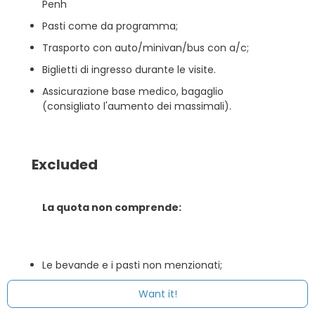
Penh
Pasti come da programma;
Trasporto con auto/minivan/bus con a/c;
Biglietti di ingresso durante le visite.
Assicurazione base medico, bagaglio
(consigliato l'aumento dei massimali).
Excluded
La quota non comprende:
Le bevande e i pasti non menzionati;
Visto Cambogia o Visa online Cambogia;
Want it!
Assicurazione annullamento e con