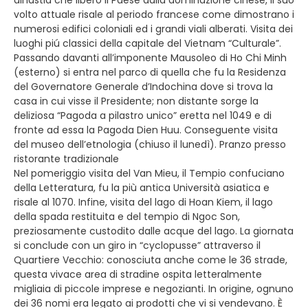
volto attuale risale al periodo francese come dimostrano i
numerosi edifici coloniali ed i grandi viali alberati. Visita dei
luoghi piú classici della capitale del Vietnam “Culturale”.
Passando davanti all’imponente Mausoleo di Ho Chi Minh
(esterno) si entra nel parco di quella che fu la Residenza
del Governatore Generale d’Indochina dove si trova la
casa in cui visse il Presidente; non distante sorge la
deliziosa “Pagoda a pilastro unico” eretta nel 1049 e di
fronte ad essa la Pagoda Dien Huu. Conseguente visita
del museo dell’etnologia (chiuso il lunedì). Pranzo presso
ristorante tradizionale
Nel pomeriggio visita del Van Mieu, il Tempio confuciano
della Letteratura, fu la più antica Università asiatica e
risale al 1070. Infine, visita del lago di Hoan Kiem, il lago
della spada restituita e del tempio di Ngoc Son,
preziosamente custodito dalle acque del lago. La giornata
si conclude con un giro in “cyclopusse” attraverso il
Quartiere Vecchio: conosciuta anche come le 36 strade,
questa vivace area di stradine ospita letteralmente
migliaia di piccole imprese e negozianti. In origine, ognuno
dei 36 nomi era legato ai prodotti che vi si vendevano. È