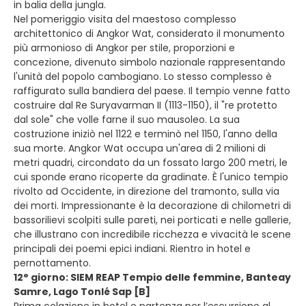
in balia della jungla.
Nel pomeriggio visita del maestoso complesso
architettonico di Angkor Wat, considerato il monumento
più armonioso di Angkor per stile, proporzioni e
concezione, divenuto simbolo nazionale rappresentando
l'unità del popolo cambogiano. Lo stesso complesso è
raffigurato sulla bandiera del paese. Il tempio venne fatto
costruire dal Re Suryavarman II (1113-1150), il "re protetto
dal sole" che volle farne il suo mausoleo. La sua
costruzione iniziò nel 1122 e terminò nel 1150, l'anno della
sua morte. Angkor Wat occupa un'area di 2 milioni di
metri quadri, circondato da un fossato largo 200 metri, le
cui sponde erano ricoperte da gradinate. È l'unico tempio
rivolto ad Occidente, in direzione del tramonto, sulla via
dei morti. Impressionante è la decorazione di chilometri di
bassorilievi scolpiti sulle pareti, nei porticati e nelle gallerie,
che illustrano con incredibile ricchezza e vivacità le scene
principali dei poemi epici indiani. Rientro in hotel e
pernottamento.
12° giorno: SIEM REAP Tempio delle femmine, Banteay
Samre, Lago Tonlé Sap [B]
Prima colazione in hotel e partenza per l’escursione al