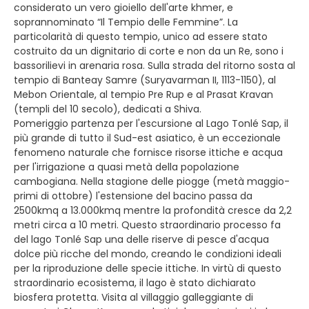
considerato un vero gioiello dell'arte khmer, e
soprannominato “Il Tempio delle Femmine”. La
particolarità di questo tempio, unico ad essere stato
costruito da un dignitario di corte e non da un Re, sono i
bassorilievi in arenaria rosa. Sulla strada del ritorno sosta al
tempio di Banteay Samre (Suryavarman II, 1113-1150), al
Mebon Orientale, al tempio Pre Rup e al Prasat Kravan
(templi del 10 secolo), dedicati a Shiva.
Pomeriggio partenza per l'escursione al Lago Tonlé Sap, il
più grande di tutto il Sud-est asiatico, è un eccezionale
fenomeno naturale che fornisce risorse ittiche e acqua
per l'irrigazione a quasi metà della popolazione
cambogiana. Nella stagione delle piogge (metà maggio-
primi di ottobre) l'estensione del bacino passa da
2500kmq a 13.000kmq mentre la profondità cresce da 2,2
metri circa a 10 metri. Questo straordinario processo fa
del lago Tonlé Sap una delle riserve di pesce d'acqua
dolce più ricche del mondo, creando le condizioni ideali
per la riproduzione delle specie ittiche. In virtù di questo
straordinario ecosistema, il lago è stato dichiarato
biosfera protetta. Visita al villaggio galleggiante di