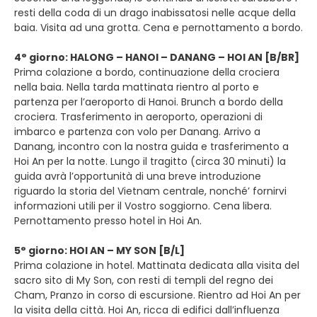
resti della coda di un drago inabissatosi nelle acque della
baia. Visita ad una grotta. Cena e pernottamento a bordo.
4° giorno: HALONG – HANOI – DANANG – HOI AN [B/BR]
Prima colazione a bordo, continuazione della crociera
nella baia. Nella tarda mattinata rientro al porto e
partenza per l’aeroporto di Hanoi. Brunch a bordo della
crociera. Trasferimento in aeroporto, operazioni di
imbarco e partenza con volo per Danang. Arrivo a
Danang, incontro con la nostra guida e trasferimento a
Hoi An per la notte. Lungo il tragitto (circa 30 minuti) la
guida avrà l’opportunità di una breve introduzione
riguardo la storia del Vietnam centrale, nonché’ fornirvi
informazioni utili per il Vostro soggiorno. Cena libera.
Pernottamento presso hotel in Hoi An.
5° giorno: HOI AN – MY SON [B/L]
Prima colazione in hotel. Mattinata dedicata alla visita del
sacro sito di My Son, con resti di templi del regno dei
Cham, Pranzo in corso di escursione. Rientro ad Hoi An per
la visita della città. Hoi An, ricca di edifici dall’influenza