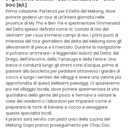
DOC [B/L]
Prima colazione. Partenza per il Delta del Mekong, dove
potrete godervi un tour di un'intera giornata nelle
province di My Tho e Ben Tre e sperimentare l'immensità
del Delta spesso definita come la “ciotola di riso del
Vietnam” per i suoi immensi campi di riso. I primi punti di
interesse del tour giornaliero del delta del Mekong sono gli
allevamenti di pesce e il mercato. Durante la navigazione
si potranno ammirare i 4 leggendari isolotti del Delta: del
Drago, dell'Unicorno, della Tartaruga e della Fenice. Una
barca vi condurrà lungo gli stretti corsi d'acqua, prima di
passare alla bicicletta per pedalare attraverso i giardini di
cocco e lungo i sentieri dei villaggi e avere una visione più
approfondita di questi bellissimi paesaggi. Ci sposteremo
poi nel villaggio locale, dove potrete sperimentare la vita
quotidiana della gente del posto e fermarvi a visitare le
case dei residenti o i laboratori per imparare come si
preparano le torte di banane e cocco e assaggiare
queste specialità locali.
Il pranzo sarà servito con piatti unici della cucina del
Mekong. Dopo pranzo proseguimento per Chau Doc.