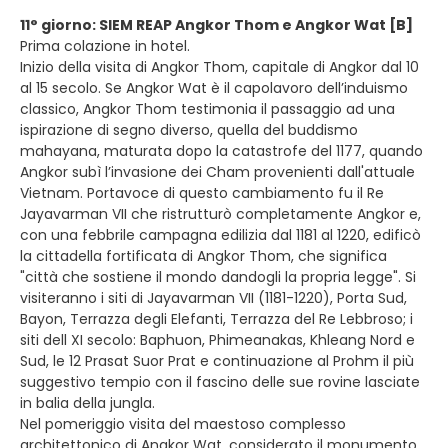
11° giorno: SIEM REAP Angkor Thom e Angkor Wat [B]
Prima colazione in hotel.
Inizio della visita di Angkor Thom, capitale di Angkor dal 10
al 15 secolo. Se Angkor Wat è il capolavoro dell’induismo
classico, Angkor Thom testimonia il passaggio ad una
ispirazione di segno diverso, quella del buddismo
mahayana, maturata dopo la catastrofe del 1177, quando
Angkor subì l’invasione dei Cham provenienti dall'attuale
Vietnam. Portavoce di questo cambiamento fu il Re
Jayavarman VII che ristrutturò completamente Angkor e,
con una febbrile campagna edilizia dal 1181 al 1220, edificò
la cittadella fortificata di Angkor Thom, che significa
"città che sostiene il mondo dandogli la propria legge". Si
visiteranno i siti di Jayavarman VII (1181-1220), Porta Sud,
Bayon, Terrazza degli Elefanti, Terrazza del Re Lebbroso; i
siti dell XI secolo: Baphuon, Phimeanakas, Khleang Nord e
Sud, le 12 Prasat Suor Prat e continuazione al Prohm il più
suggestivo tempio con il fascino delle sue rovine lasciate
in balia della jungla.
Nel pomeriggio visita del maestoso complesso
architettonico di Angkor Wat, considerato il monumento