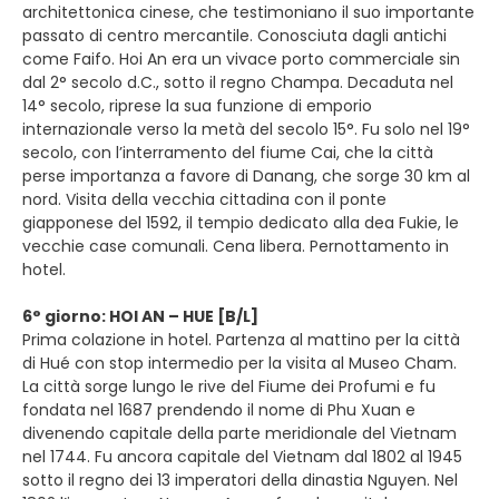
architettonica cinese, che testimoniano il suo importante
passato di centro mercantile. Conosciuta dagli antichi
come Faifo. Hoi An era un vivace porto commerciale sin
dal 2° secolo d.C., sotto il regno Champa. Decaduta nel
14° secolo, riprese la sua funzione di emporio
internazionale verso la metà del secolo 15°. Fu solo nel 19°
secolo, con l’interramento del fiume Cai, che la città
perse importanza a favore di Danang, che sorge 30 km al
nord. Visita della vecchia cittadina con il ponte
giapponese del 1592, il tempio dedicato alla dea Fukie, le
vecchie case comunali. Cena libera. Pernottamento in
hotel.
6° giorno: HOI AN – HUE [B/L]
Prima colazione in hotel. Partenza al mattino per la città
di Hué con stop intermedio per la visita al Museo Cham.
La città sorge lungo le rive del Fiume dei Profumi e fu
fondata nel 1687 prendendo il nome di Phu Xuan e
divenendo capitale della parte meridionale del Vietnam
nel 1744. Fu ancora capitale del Vietnam dal 1802 al 1945
sotto il regno dei 13 imperatori della dinastia Nguyen. Nel