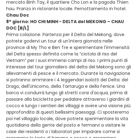
mercato Binh Tay, il quartiere Cho Lon e la pagoda Thien
hau. Pranzo in ristorante locale. Pernottamento in hotel.
Chau Doc
8° giorno: HO CHI MINH - DELTA del MEKONG – CHAU
DOC [B/L]
Prima colazione. Partenza per il Delta del Mekong, dove
potrete godervi un tour di un'intera giornata nelle
province di My Tho e Ben Tre e sperimentare l'immensità
del Delta spesso definita come la “ciotola di riso del
Vietnam” per i suoi immensi campi di riso. I primi punti di
interesse del tour giornaliero del delta del Mekong sono gli
allevamenti di pesce e il mercato. Durante la navigazione
si potranno ammirare i 4 leggendari isolotti del Delta: del
Drago, dell'Unicorno, della Tartaruga e della Fenice. Una
barca vi condurrà lungo gli stretti corsi d'acqua, prima di
passare alla bicicletta per pedalare attraverso i giardini di
cocco e lungo i sentieri dei villaggi e avere una visione più
approfondita di questi bellissimi paesaggi. Ci sposteremo
poi nel villaggio locale, dove potrete sperimentare la vita
quotidiana della gente del posto e fermarvi a visitare le
case dei residenti o i laboratori per imparare come si
preparano le torte di banane e cocco e assaggiare