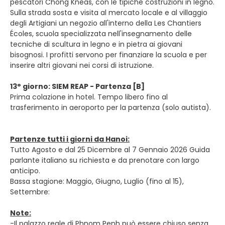
pescatori Chong Kneas, con le tipiche costruzioni in legno.
Sulla strada sosta e visita al mercato locale e al villaggio
degli Artigiani un negozio all'interno della Les Chantiers
Écoles, scuola specializzata nell'insegnamento delle
tecniche di scultura in legno e in pietra ai giovani
bisognosi. I profitti servono per finanziare la scuola e per
inserire altri giovani nei corsi di istruzione.
13° giorno: SIEM REAP - Partenza [B]
Prima colazione in hotel. Tempo libero fino al
trasferimento in aeroporto per la partenza (solo autista).
Partenze tutti i giorni da Hanoi:
Tutto Agosto e dal 25 Dicembre al 7 Gennaio 2026 Guida
parlante italiano su richiesta e da prenotare con largo
anticipo.
Bassa stagione: Maggio, Giugno, Luglio (fino al 15),
Settembre:
Note:
-Il palazzo reale di Phnom Penh può essere chiuso senza