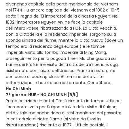
divenendo capitale della parte meridionale del Vietnam
nel 1744. Fu ancora capitale del Vietnam dal 1802 al 1945
sotto il regno dei 13 imperatori della dinastia Nguyen. Nel
1802 l’imperatore Nguyen An, ne fece la capitale
dell’intero Paese, ribattezzandola Hué. La Città Vecchia,
con la Cittadella e la residenza imperiale, sorgono sulla
sponda sinistra del fiume, mentre la Città Nuova (dove un
tempo era la residenza degli europei) e le tombe
imperiali. Visita alla tomba imperiale di Ming Mang,
proseguimento per la pagoda Thien Mu che guarda sul
fiume dei Profumi e visita della cittadella imperiale, oggi
risistemata con l’aiuto dell’Unesco. Pranzo in ristorante
con corso di cooking class. Al termine delle visite
sistemazione in hotel e pernottamento. Cena libera.
Ho Chi Minh
7° giorno: HUE - HO CHI MINH [B/L]
Prima colazione in hotel. Trasferimento in tempo utile per
l’aeroporto, volo per Saigon e inizio delle visite di Saigon,
città vitale ma anche ricca di testimonianze del passato:
la cattedrale di Notre Dame (si visita da fuori in
ristrutturazione) risalente al 1877, l’Ufficio postale, il