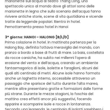
marionette sull'acqua al teatro Thang Long, uno
spettacolo unico al mondo dove gli attori sono delle
marionette in legno che sullo scenario dell’acqua fanno
rivivere antiche storie, scene di vita quotidiana e vicende
tratte da leggende popolari. Rientro in hotel.
Pernottamento presso hotel in Hanoi
3° giorno: HANOI – HALONG [B/L/D]
Prima colazione in hotel. In mattinata partenza per la
Halong Bay, definita l’ottava meraviglia del mondo, con
pranzo a bordo a base di frutti di mare. La baia, costellata
da rocce carsiche, ha subito nei millenni l’opera di
erosione del vento e dell’acqua, creando un ambiente
fantasmagorico di isole, isolette e faraglioni, alcuni dei
quali alti centinaia di metri. Alcune isole hanno formato
anche un laghetto interno, accessibile attraverso un
passaggio che sparisce del tutto durante l’alta marea,
mentre altre presentano grotte e formazioni dalle forme
più strane. Durante le mezze stagioni, la foschia del
mattino crea effetti ancor più suggestivi, facendo
apparire e scomparire isole e rocce in lontananza.
Secondo una leggenda, le centinaia di isolotti sarebbero i