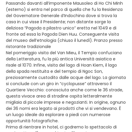
Passando davanti all’imponente Mausoleo di Ho Chi Minh
(esterno) si entra nel parco di quella che fu la Residenza
del Governatore Generale d’Indochina dove si trova la
casa in cui visse il Presidente; non distante sorge la
deliziosa “Pagoda a pilastro unico” eretta nel 1049 e di
fronte ad essa la Pagoda Dien Huu. Conseguente visita
del museo dell’etnologia (chiuso il lunedì). Pranzo presso
ristorante tradizionale
Nel pomeriggio visita del Van Mieu, il Tempio confuciano
della Letteratura, fu la più antica Università asiatica e
risale al 1070. Infine, visita del lago di Hoan Kiem, il lago
della spada restituita e del tempio di Ngoc Son,
preziosamente custodito dalle acque del lago. La giornata
si conclude con un giro in “cyclopusse” attraverso il
Quartiere Vecchio: conosciuta anche come le 36 strade,
questa vivace area di stradine ospita letteralmente
migliaia di piccole imprese e negozianti. In origine, ognuno
dei 36 nomi era legato ai prodotti che vi si vendevano. È
un luogo ideale da esplorare a piedi con numerose
opportunità fotografiche.
Prima di rientrare in hotel, ci godremo lo spettacolo di