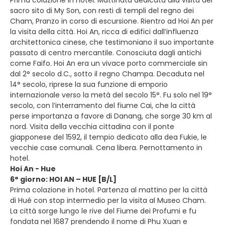
sacro sito di My Son, con resti di templi del regno dei
Cham, Pranzo in corso di escursione. Rientro ad Hoi An per
la visita della città. Hoi An, ricca di edifici dall’influenza
architettonica cinese, che testimoniano il suo importante
passato di centro mercantile. Conosciuta dagli antichi
come Faifo. Hoi An era un vivace porto commerciale sin
dal 2° secolo d.C., sotto il regno Champa. Decaduta nel
14° secolo, riprese la sua funzione di emporio
internazionale verso la metà del secolo 15°. Fu solo nel 19°
secolo, con l’interramento del fiume Cai, che la città
perse importanza a favore di Danang, che sorge 30 km al
nord. Visita della vecchia cittadina con il ponte
giapponese del 1592, il tempio dedicato alla dea Fukie, le
vecchie case comunali. Cena libera. Pernottamento in
hotel.
Hoi An - Hue
6° giorno: HOI AN – HUE [B/L]
Prima colazione in hotel. Partenza al mattino per la città
di Hué con stop intermedio per la visita al Museo Cham.
La città sorge lungo le rive del Fiume dei Profumi e fu
fondata nel 1687 prendendo il nome di Phu Xuan e