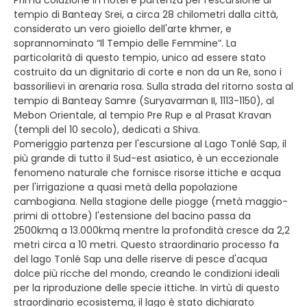
tempio di Banteay Srei, a circa 28 chilometri dalla città,
considerato un vero gioiello dell'arte khmer, e
soprannominato “Il Tempio delle Femmine”. La
particolarità di questo tempio, unico ad essere stato
costruito da un dignitario di corte e non da un Re, sono i
bassorilievi in arenaria rosa. Sulla strada del ritorno sosta al
tempio di Banteay Samre (Suryavarman II, 1113-1150), al
Mebon Orientale, al tempio Pre Rup e al Prasat Kravan
(templi del 10 secolo), dedicati a Shiva.
Pomeriggio partenza per l'escursione al Lago Tonlé Sap, il
più grande di tutto il Sud-est asiatico, è un eccezionale
fenomeno naturale che fornisce risorse ittiche e acqua
per l'irrigazione a quasi metà della popolazione
cambogiana. Nella stagione delle piogge (metà maggio-
primi di ottobre) l'estensione del bacino passa da
2500kmq a 13.000kmq mentre la profondità cresce da 2,2
metri circa a 10 metri. Questo straordinario processo fa
del lago Tonlé Sap una delle riserve di pesce d'acqua
dolce più ricche del mondo, creando le condizioni ideali
per la riproduzione delle specie ittiche. In virtù di questo
straordinario ecosistema, il lago è stato dichiarato