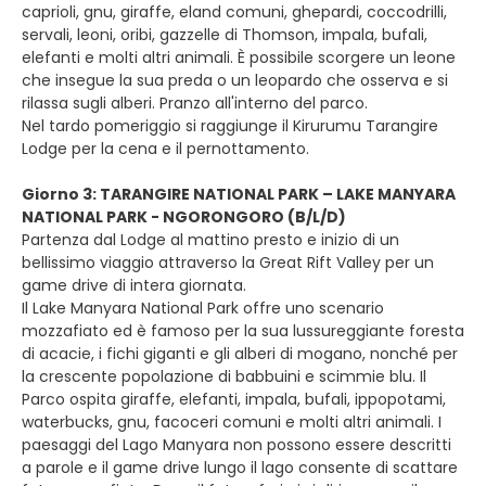
caprioli, gnu, giraffe, eland comuni, ghepardi, coccodrilli,
servali, leoni, oribi, gazzelle di Thomson, impala, bufali,
elefanti e molti altri animali. È possibile scorgere un leone
che insegue la sua preda o un leopardo che osserva e si
rilassa sugli alberi. Pranzo all'interno del parco.
Nel tardo pomeriggio si raggiunge il Kirurumu Tarangire
Lodge per la cena e il pernottamento.
Giorno 3: TARANGIRE NATIONAL PARK – LAKE MANYARA
NATIONAL PARK - NGORONGORO (B/L/D)
Partenza dal Lodge al mattino presto e inizio di un
bellissimo viaggio attraverso la Great Rift Valley per un
game drive di intera giornata.
Il Lake Manyara National Park offre uno scenario
mozzafiato ed è famoso per la sua lussureggiante foresta
di acacie, i fichi giganti e gli alberi di mogano, nonché per
la crescente popolazione di babbuini e scimmie blu. Il
Parco ospita giraffe, elefanti, impala, bufali, ippopotami,
waterbucks, gnu, facoceri comuni e molti altri animali. I
paesaggi del Lago Manyara non possono essere descritti
a parole e il game drive lungo il lago consente di scattare