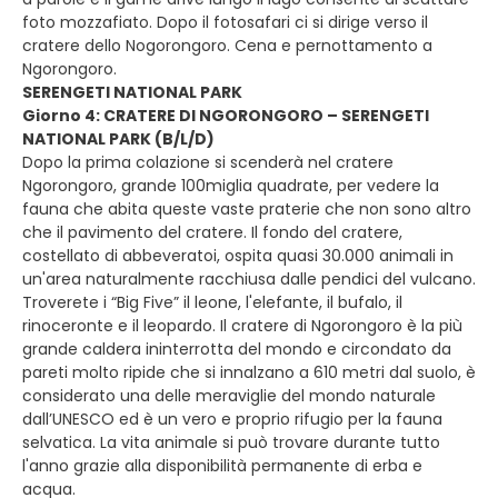
foto mozzafiato. Dopo il fotosafari ci si dirige verso il
cratere dello Nogorongoro. Cena e pernottamento a
Ngorongoro.
SERENGETI NATIONAL PARK
Giorno 4: CRATERE DI NGORONGORO – SERENGETI
NATIONAL PARK (B/L/D)
Dopo la prima colazione si scenderà nel cratere
Ngorongoro, grande 100miglia quadrate, per vedere la
fauna che abita queste vaste praterie che non sono altro
che il pavimento del cratere. Il fondo del cratere,
costellato di abbeveratoi, ospita quasi 30.000 animali in
un'area naturalmente racchiusa dalle pendici del vulcano.
Troverete i “Big Five” il leone, l'elefante, il bufalo, il
rinoceronte e il leopardo. Il cratere di Ngorongoro è la più
grande caldera ininterrotta del mondo e circondato da
pareti molto ripide che si innalzano a 610 metri dal suolo, è
considerato una delle meraviglie del mondo naturale
dall’UNESCO ed è un vero e proprio rifugio per la fauna
selvatica. La vita animale si può trovare durante tutto
l'anno grazie alla disponibilità permanente di erba e
acqua.