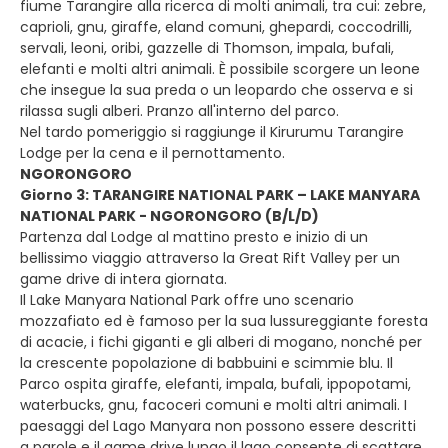
fiume Tarangire alla ricerca di molti animali, tra cui: zebre,
caprioli, gnu, giraffe, eland comuni, ghepardi, coccodrilli,
servali, leoni, oribi, gazzelle di Thomson, impala, bufali,
elefanti e molti altri animali. È possibile scorgere un leone
che insegue la sua preda o un leopardo che osserva e si
rilassa sugli alberi. Pranzo all'interno del parco.
Nel tardo pomeriggio si raggiunge il Kirurumu Tarangire
Lodge per la cena e il pernottamento.
NGORONGORO
Giorno 3: TARANGIRE NATIONAL PARK – LAKE MANYARA
NATIONAL PARK - NGORONGORO (B/L/D)
Partenza dal Lodge al mattino presto e inizio di un
bellissimo viaggio attraverso la Great Rift Valley per un
game drive di intera giornata.
Il Lake Manyara National Park offre uno scenario
mozzafiato ed è famoso per la sua lussureggiante foresta
di acacie, i fichi giganti e gli alberi di mogano, nonché per
la crescente popolazione di babbuini e scimmie blu. Il
Parco ospita giraffe, elefanti, impala, bufali, ippopotami,
waterbucks, gnu, facoceri comuni e molti altri animali. I
paesaggi del Lago Manyara non possono essere descritti
a parole e il game drive lungo il lago consente di scattare