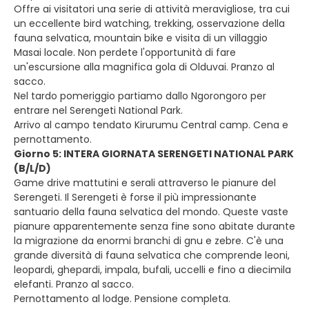
Offre ai visitatori una serie di attività meravigliose, tra cui
un eccellente bird watching, trekking, osservazione della
fauna selvatica, mountain bike e visita di un villaggio
Masai locale. Non perdete l'opportunità di fare
un'escursione alla magnifica gola di Olduvai. Pranzo al
sacco.
Nel tardo pomeriggio partiamo dallo Ngorongoro per
entrare nel Serengeti National Park.
Arrivo al campo tendato Kirurumu Central camp. Cena e
pernottamento.
Giorno 5: INTERA GIORNATA SERENGETI NATIONAL PARK
(B/L/D)
Game drive mattutini e serali attraverso le pianure del
Serengeti. Il Serengeti è forse il più impressionante
santuario della fauna selvatica del mondo. Queste vaste
pianure apparentemente senza fine sono abitate durante
la migrazione da enormi branchi di gnu e zebre. C'è una
grande diversità di fauna selvatica che comprende leoni,
leopardi, ghepardi, impala, bufali, uccelli e fino a diecimila
elefanti. Pranzo al sacco.
Pernottamento al lodge. Pensione completa.