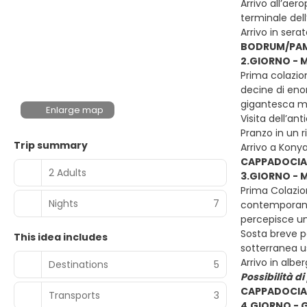
Arrivo all’aer
terminale dell
Arrivo in sera
BODRUM/PA
2.GIORNO - 
Prima colazion
decine di eno
gigantesca ma
Enlarge map
Visita dell’an
Pranzo in un r
Trip summary
Arrivo a Kony
CAPPADOCIA
2 Adults
3.GIORNO - 
Prima Colazio
Nights
7
contemporaneo
percepisce un
Sosta breve pe
This idea includes
sotterranea u
Arrivo in alb
Destinations
5
Possibilità d
CAPPADOCIA
Transports
3
4.GIORNO - 