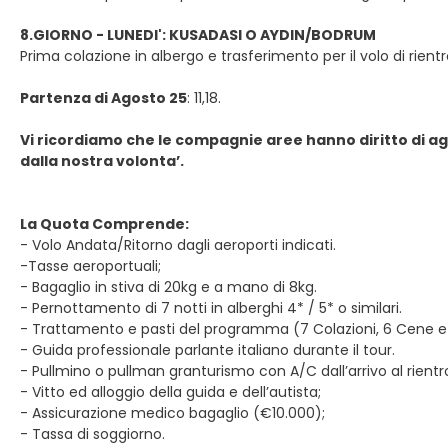
8.GIORNO - LUNEDI': KUSADASI O AYDIN/BODRUM
Prima colazione in albergo e trasferimento per il volo di rientr
Partenza di Agosto 25
: 11,18.
Vi ricordiamo che le compagnie aree hanno diritto di ag
dalla nostra volonta’.
La Quota Comprende:
- Volo Andata/Ritorno dagli aeroporti indicati.
-Tasse aeroportuali;
- Bagaglio in stiva di 20kg e a mano di 8kg.
- Pernottamento di 7 notti in alberghi 4* / 5* o similari.
- Trattamento e pasti del programma (7 Colazioni, 6 Cene e 
- Guida professionale parlante italiano durante il tour.
- Pullmino o pullman granturismo con A/C dall’arrivo al rientr
- Vitto ed alloggio della guida e dell’autista;
- Assicurazione medico bagaglio (€10.000);
- Tassa di soggiorno.