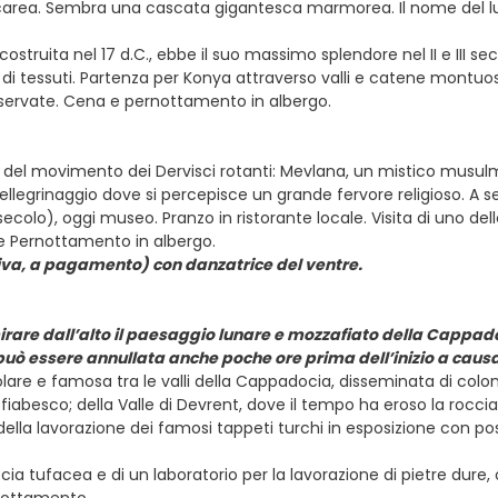
alcarea. Sembra una cascata gigantesca marmorea. Il nome del luog
costruita nel 17 d.C., ebbe il suo massimo splendore nel II e III sec
o di tessuti. Partenza per Konya attraverso valli e catene montuo
iservate. Cena e pernottamento in albergo.
re del movimento dei Dervisci rotanti: Mevlana, un mistico musu
egrinaggio dove si percepisce un grande fervore religioso. A s
 secolo), oggi museo. Pranzo in ristorante locale. Visita di uno de
 e Pernottamento in albergo.
ativa, a pagamento) con danzatrice del ventre.
irare dall’alto il paesaggio lunare e mozzafiato della Cappadoc
a può essere annullata anche poche ore prima dell’inizio a cau
colare e famosa tra le valli della Cappadocia, disseminata di col
fiabesco; della Valle di Devrent, dove il tempo ha eroso la roccia
 della lavorazione dei famosi tappeti turchi in esposizione con pos
occia tufacea e di un laboratorio per la lavorazione di pietre dure,