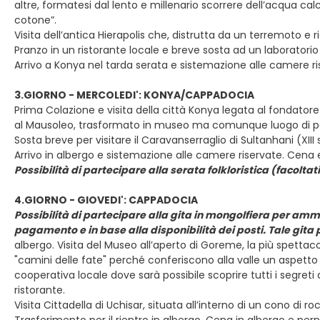
altre, formatesi dal lento e millenario scorrere dell’acqua c
cotone”.
Visita dell’antica Hierapolis che, distrutta da un terremoto e ri
Pranzo in un ristorante locale e breve sosta ad un laboratori
Arrivo a Konya nel tarda serata e sistemazione alle camere r
3.GIORNO - MERCOLEDI': KONYA/CAPPADOCIA
Prima Colazione e visita della città Konya legata al fondato
al Mausoleo, trasformato in museo ma comunque luogo di pell
Sosta breve per visitare il Caravanserraglio di Sultanhani (XIII
Arrivo in albergo e sistemazione alle camere riservate. Cena
Possibilità di partecipare alla serata folkloristica (facolt
4.GIORNO - GIOVEDI': CAPPADOCIA
Possibilità di partecipare alla gita in mongolfiera per amm
pagamento e in base alla disponibilità dei posti. Tale git
albergo. Visita del Museo all’aperto di Goreme, la più spetta
"camini delle fate" perché conferiscono alla valle un aspetto 
cooperativa locale dove sarà possibile scoprire tutti i segreti
ristorante.
Visita Cittadella di Uchisar, situata all’interno di un cono di r