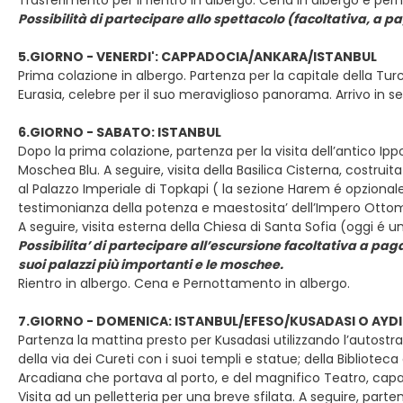
Trasferimento per il rientro in albergo. Cena in albergo e pe
Possibilità di partecipare allo spettacolo (facoltativa, a p
5.GIORNO - VENERDI': CAPPADOCIA/ANKARA/ISTANBUL
Prima colazione in albergo. Partenza per la capitale della Tu
Eurasia, celebre per il suo meraviglioso panorama. Arrivo in 
6.GIORNO - SABATO: ISTANBUL
Dopo la prima colazione, partenza per la visita dell’antico I
Moschea Blu. A seguire, visita della Basilica Cisterna, costruita
al Palazzo Imperiale di Topkapi ( la sezione Harem é opzionale
testimonianza della potenza e maestosita’ dell’Impero Otto
A seguire, visita esterna della Chiesa di Santa Sofia (oggi é 
Possibilita’ di partecipare all’escursione facoltativa a pag
suoi palazzi più importanti e le moschee.
Rientro in albergo. Cena e Pernottamento in albergo.
7.GIORNO - DOMENICA: ISTANBUL/EFESO/KUSADASI O AYD
Partenza la mattina presto per Kusadasi utilizzando l’autostrada.
della via dei Cureti con i suoi templi e statue; della Bibliotec
Arcadiana che portava al porto, e del magnifico Teatro, capac
Visita ad un pelletteria per una breve sfilata. A seguire, pa