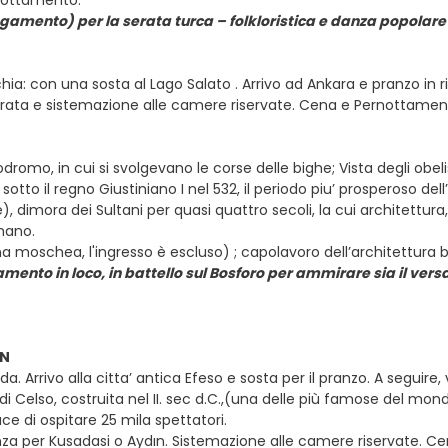
rnottamento.
agamento) per la serata turca – folkloristica e danza popolare
rchia: con una sosta al Lago Salato . Arrivo ad Ankara e pranzo i
serata e sistemazione alle camere riservate. Cena e Pernottament
ppodromo, in cui si svolgevano le corse delle bighe; Vista degli 
 sotto il regno Giustiniano I nel 532, il periodo piu’ prosperoso de
), dimora dei Sultani per quasi quattro secoli, la cui architettur
mano.
una moschea, l'ingresso è escluso) ; capolavoro dell’architettura 
amento in loco, in battello sul Bosforo per ammirare sia il ver
IN
 Arrivo alla citta’ antica Efeso e sosta per il pranzo. A seguire, vi
a di Celso, costruita nel II. sec d.C.,(una delle più famose del mon
e di ospitare 25 mila spettatori.
rtenza per Kusadasi o Aydın. Sistemazione alle camere riservate. 