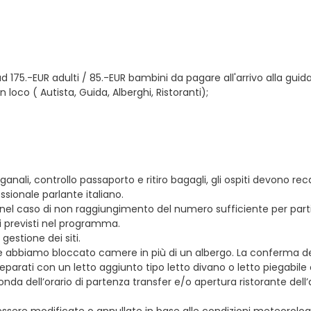
 ad 175.-EUR adulti / 85.-EUR bambini da pagare all'arrivo alla guid
n loco ( Autista, Guida, Alberghi, Ristoranti);
i, controllo passaporto e ritiro bagagli, gli ospiti devono recars
ssionale parlante italiano.
nel caso di non raggiungimento del numero sufficiente per partire
hi previsti nel programma.
gestione dei siti.
to che abbiamo bloccato camere in più di un albergo. La conferma de
parati con un letto aggiunto tipo letto divano o letto piegabile
onda dell’orario di partenza transfer e/o apertura ristorante del