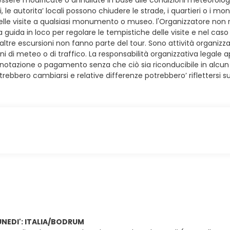
ssere modificate o annullate in base alle condizioni meteorolog
ali, le autorita’ locali possono chiudere le strade, i quartieri o i 
delle visite a qualsiasi monumento o museo. l'Organizzatore non r
guida in loco per regolare le tempistiche delle visite e nel caso g
 altre escursioni non fanno parte del tour. Sono attività organizz
ni di meteo o di traffico. La responsabilità organizzativa legale a
 prenotazione o pagamento senza che ciò sia riconducibile in alcun
trebbero cambiarsi e relative differenze potrebbero’ riflettersi 
UNEDI': ITALIA/BODRUM