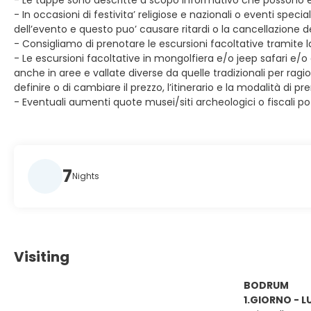
- Le tappe sono descritte a scopo informativo che possono e
- In occasioni di festivita’ religiose e nazionali o eventi speci
dell’evento e questo puo’ causare ritardi o la cancellazione 
- Consigliamo di prenotare le escursioni facoltative tramite la 
- Le escursioni facoltative in mongolfiera e/o jeep safari e/o
anche in aree e vallate diverse da quelle tradizionali per ragio
definire o di cambiare il prezzo, l’itinerario e la modalità di
- Eventuali aumenti quote musei/siti archeologici o fiscali po
7
Nights
Visiting
BODRUM
1.GIORNO - L