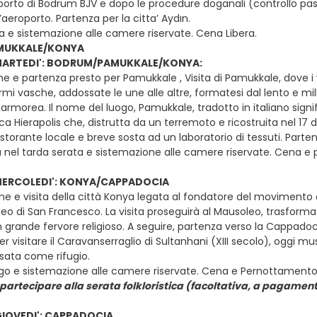
oporto di Bodrum BJV e dopo le procedure doganali (controllo passap
’aeroporto. Partenza per la citta’ Aydın.
ta e sistemazione alle camere riservate. Cena Libera.
MUKKALE/KONYA
MARTEDI': BODRUM/PAMUKKALE/KONYA:
e e partenza presto per Pamukkale , Visita di Pamukkale, dove i vi
rmi vasche, addossate le une alle altre, formatesi dal lento e m
rmorea. Il nome del luogo, Pamukkale, tradotto in italiano signif
tica Hierapolis che, distrutta da un terremoto e ricostruita nel 17 d
istorante locale e breve sosta ad un laboratorio di tessuti. Par
a nel tarda serata e sistemazione alle camere riservate. Cena e
MERCOLEDI': KONYA/CAPPADOCIA
ne e visita della città Konya legata al fondatore del movimento 
 di San Francesco. La visita proseguirà al Mausoleo, trasform
 grande fervore religioso. A seguire, partenza verso la Cappadoc
r visitare il Caravanserraglio di Sultanhani (XIII secolo), oggi mus
sata come rifugio.
ergo e sistemazione alle camere riservate. Cena e Pernottamento 
i partecipare alla serata folkloristica (facoltativa, a pagamen
GIOVEDI': CAPPADOCIA