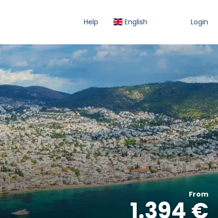
Help
English
Login
From
1.394 €