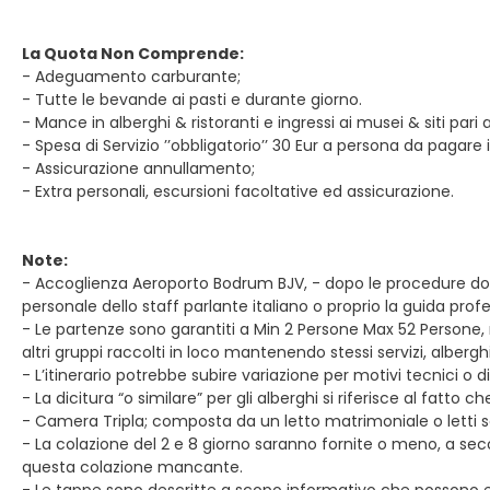
La Quota Non Comprende:
- Adeguamento carburante;
- Tutte le bevande ai pasti e durante giorno.
- Mance in alberghi & ristoranti e ingressi ai musei & siti pari
- Spesa di Servizio ’’obbligatorio’’ 30 Eur a persona da pagare i
- Assicurazione annullamento;
- Extra personali, escursioni facoltative ed assicurazione.
Note:
- Accoglienza Aeroporto Bodrum BJV, - dopo le procedure doganal
personale dello staff parlante italiano o proprio la guida profe
- Le partenze sono garantiti a Min 2 Persone Max 52 Persone, 
altri gruppi raccolti in loco mantenendo stessi servizi, alberg
- L’itinerario potrebbe subire variazione per motivi tecnici o di 
- La dicitura “o similare” per gli alberghi si riferisce al fat
- Camera Tripla; composta da un letto matrimoniale o letti se
- La colazione del 2 e 8 giorno saranno fornite o meno, a sec
questa colazione mancante.