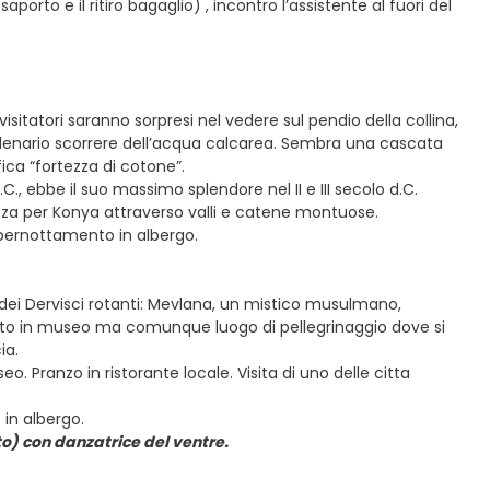
orto e il ritiro bagaglio) , incontro l’assistente al fuori del
sitatori saranno sorpresi nel vedere sul pendio della collina,
illenario scorrere dell’acqua calcarea. Sembra una cascata
ica “fortezza di cotone”.
.C., ebbe il suo massimo splendore nel II e III secolo d.C.
tenza per Konya attraverso valli e catene montuose.
 pernottamento in albergo.
dei Dervisci rotanti: Mevlana, un mistico musulmano,
ato in museo ma comunque luogo di pellegrinaggio dove si
ia.
eo. Pranzo in ristorante locale. Visita di uno delle citta
in albergo.
to) con danzatrice del ventre.