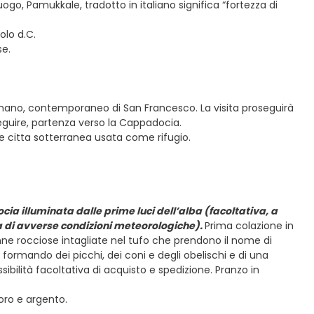
o, Pamukkale, tradotto in italiano significa “fortezza di
olo d.C.
se.
lmano, contemporaneo di San Francesco. La visita proseguirà
eguire, partenza verso la Cappadocia.
lle citta sotterranea usata come rifugio.
ia illuminata dalle prime luci dell’alba (facoltativa, a
sa di avverse condizioni meteorologiche).
Prima colazione in
onne rocciose intagliate nel tufo che prendono il nome di
 formando dei picchi, dei coni e degli obelischi e di una
sibilità facoltativa di acquisto e spedizione. Pranzo in
 oro e argento.