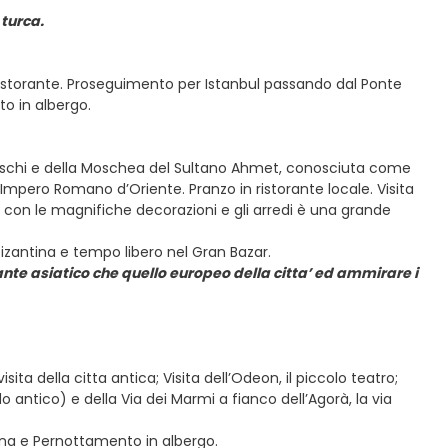
 turca.
n ristorante. Proseguimento per Istanbul passando dal Ponte
o in albergo.
obelischi e della Moschea del Sultano Ahmet, conosciuta come
ll’Impero Romano d’Oriente. Pranzo in ristorante locale. Visita
a, con le magnifiche decorazioni e gli arredi è una grande
bizantina e tempo libero nel Gran Bazar.
sante asiatico che quello europeo della citta’ ed ammirare i
sita della citta antica; Visita dell’Odeon, il piccolo teatro;
do antico) e della Via dei Marmi a fianco dell’Agorà, la via
Cena e Pernottamento in albergo.